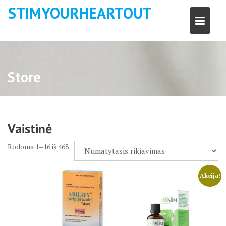
Skip
STIMYOURHEARTOUT
to
content
Store
Vaistinė
Rodoma 1–16 iš 468
Akcija!