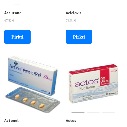
Accutane
Aciclovir
67,82
€
78,84
€
Pirkti
Pirkti
Actonel
Actos