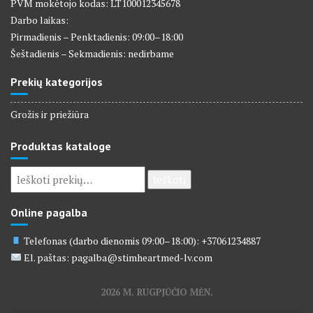
PVM mokėtojo kodas: LT100012345678
Darbo laikas:
Pirmadienis – Penktadienis: 09:00–18:00
Šeštadienis – Sekmadienis: nedirbame
Prekių kategorijos
Grožis ir priežiūra
Produktas kataloge
Ieškoti:
Ieškoti
Online pagalba
Telefonas (darbo dienomis 09:00–18:00): +37061234887
El. paštas: pagalba@stimheartmed-lv.com
2026 M. RUGPJŪČIO MĖN.