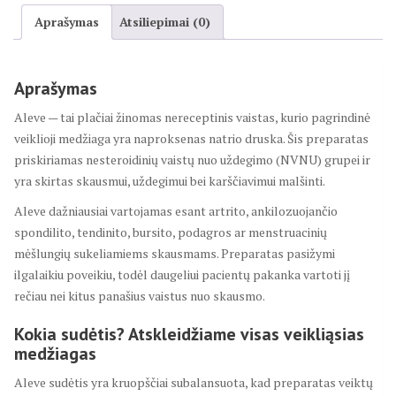
Aprašymas
Atsiliepimai (0)
Aprašymas
Aleve — tai plačiai žinomas nereceptinis vaistas, kurio pagrindinė
veiklioji medžiaga yra naproksenas natrio druska. Šis preparatas
priskiriamas nesteroidinių vaistų nuo uždegimo (NVNU) grupei ir
yra skirtas skausmui, uždegimui bei karščiavimui malšinti.
Aleve dažniausiai vartojamas esant artrito, ankilozuojančio
spondilito, tendinito, bursito, podagros ar menstruacinių
mėšlungių sukeliamiems skausmams. Preparatas pasižymi
ilgalaikiu poveikiu, todėl daugeliui pacientų pakanka vartoti jį
rečiau nei kitus panašius vaistus nuo skausmo.
Kokia sudėtis? Atskleidžiame visas veikliąsias
medžiagas
Aleve sudėtis yra kruopščiai subalansuota, kad preparatas veiktų