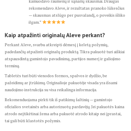
kamuodavo raumenų ir sąnarių skausmai. Draugas
rekomendavo Aleve, ir rezultatas pranoko lūkesčius
— skausmas atslūgo per pusvalandį, o poveikis išliko
ilgam.”
Kaip atpažinti originalų Aleve perkant?
Perkant Aleve, svarbu atkreipti dėmesį į keletą požymių,
padedančių atpažinti originalų produktą. Tikra pakuotė turi aiškiai
atspausdintą gamintojo pavadinimą, partijos numerį ir galiojimo
terminą.
Tabletės turi būti vienodos formos, spalvos ir dydžio, be
pažeidimų ar įtrūkimų. Originalioje pakuotėje visada yra išsami
naudojimo instrukcija su visa reikalinga informacija.
Rekomenduojama pirkti tik iš patikimų šaltinių — gamintojo
oficialios svetainės arba autorizuotų pardavėjų. Jei pakuotės kaina
atrodo neįtikėtinai žema arba pakuotė atrodo kitaip nei įprastai,
tai gali būti klastotės požymis.