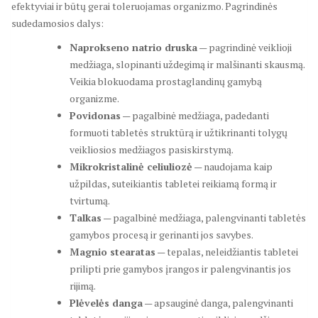
efektyviai ir būtų gerai toleruojamas organizmo. Pagrindinės
sudedamosios dalys:
Naprokseno natrio druska
— pagrindinė veiklioji
medžiaga, slopinanti uždegimą ir malšinanti skausmą.
Veikia blokuodama prostaglandinų gamybą
organizme.
Povidonas
— pagalbinė medžiaga, padedanti
formuoti tabletės struktūrą ir užtikrinanti tolygų
veikliosios medžiagos pasiskirstymą.
Mikrokristalinė celiuliozė
— naudojama kaip
užpildas, suteikiantis tabletei reikiamą formą ir
tvirtumą.
Talkas
— pagalbinė medžiaga, palengvinanti tabletės
gamybos procesą ir gerinanti jos savybes.
Magnio stearatas
— tepalas, neleidžiantis tabletei
prilipti prie gamybos įrangos ir palengvinantis jos
rijimą.
Plėvelės danga
— apsauginė danga, palengvinanti