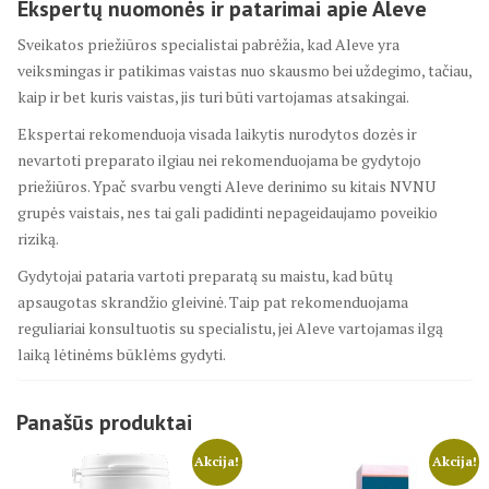
Ekspertų nuomonės ir patarimai apie Aleve
Sveikatos priežiūros specialistai pabrėžia, kad Aleve yra
veiksmingas ir patikimas vaistas nuo skausmo bei uždegimo, tačiau,
kaip ir bet kuris vaistas, jis turi būti vartojamas atsakingai.
Ekspertai rekomenduoja visada laikytis nurodytos dozės ir
nevartoti preparato ilgiau nei rekomenduojama be gydytojo
priežiūros. Ypač svarbu vengti Aleve derinimo su kitais NVNU
grupės vaistais, nes tai gali padidinti nepageidaujamo poveikio
riziką.
Gydytojai pataria vartoti preparatą su maistu, kad būtų
apsaugotas skrandžio gleivinė. Taip pat rekomenduojama
reguliariai konsultuotis su specialistu, jei Aleve vartojamas ilgą
laiką lėtinėms būklėms gydyti.
Panašūs produktai
Akcija!
Akcija!