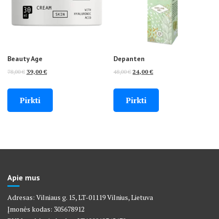
Beauty Age
Depanten
Original
Current
Original
Current
78,00
€
39,00
€
48,00
€
24,00
€
price
price
price
price
was:
is:
was:
is:
Pirkti
Pirkti
78,00 €.
39,00 €.
48,00 €.
24,00 €.
Apie mus
Adresas: Vilniaus g. 15, LT-01119 Vilnius, Lietuva
Įmonės kodas: 305678912