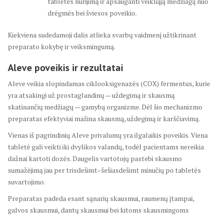
tabletės nurijimą ir apsauganti veikliąją medžiagą nuo
drėgmės bei šviesos poveikio.
Kiekviena sudedamoji dalis atlieka svarbų vaidmenį užtikrinant
preparato kokybę ir veiksmingumą.
Aleve poveikis ir rezultatai
Aleve veikia slopindamas ciklooksigenazės (COX) fermentus, kurie
yra atsakingi už prostaglandinų — uždegimą ir skausmą
skatinančių medžiagų — gamybą organizme. Dėl šio mechanizmo
preparatas efektyviai mažina skausmą, uždegimą ir karščiavimą.
Vienas iš pagrindinių Aleve privalumų yra ilgalaikis poveikis. Viena
tabletė gali veikti iki dvylikos valandų, todėl pacientams nereikia
dažnai kartoti dozės. Daugelis vartotojų pastebi skausmo
sumažėjimą jau per trisdešimt–šešiasdešimt minučių po tabletės
suvartojimo.
Preparatas padeda esant sąnarių skausmui, raumenų įtampai,
galvos skausmui, dantų skausmui bei kitoms skausmingoms