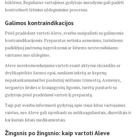
būklėms. Reguliarus vartojimas gydytojo nurodymu gali padėti
kontroliuoti lėtinius uždegiminius procesus.
Galimos kontraindikacijos
Prieš pradedant vartoti Aleve, svarbu susipažinti su galimomis
kontraindikacijomis. Preparatas netinka asmenims, turintiems
padidėjusį jautrumą naproksenui ar kitiems nesteroidiniams
vaistams nuo uždegimo.
Aleve nerekomenduojama vartoti esant aktyviai skrandžio ar
dvylikapirštės žarnos opai, sunkiam inkstų ar kepenų
nepakankamumui bei paskutinį nėštumo trimestrą. Asmenys,
sergantys širdies ir kraujagyslių ligomis, turėtų pasitarti su
gydytoju prieš pradėdami vartoti šį preparatą.
Taip pat svarbu informuoti gydytoją apie visus kitus vartojamus
vaistus, nes Aleve gali sąveikauti su antikoaguliantais, diuretikais ir
kai kuriais kitais medikamentais.
Žingsnis po žingsnio: kaip vartoti Aleve