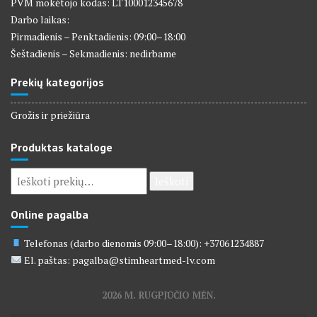
PVM mokėtojo kodas: LT100012345678
Darbo laikas:
Pirmadienis – Penktadienis: 09:00–18:00
Šeštadienis – Sekmadienis: nedirbame
Prekių kategorijos
Grožis ir priežiūra
Produktas kataloge
Ieškoti:
Ieškoti
Online pagalba
Telefonas (darbo dienomis 09:00–18:00): +37061234887
El. paštas: pagalba@stimheartmed-lv.com
2026 M. RUGPJŪČIO MĖN.