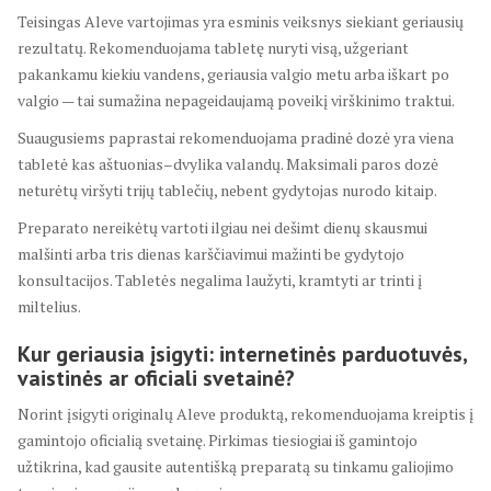
Teisingas Aleve vartojimas yra esminis veiksnys siekiant geriausių
rezultatų. Rekomenduojama tabletę nuryti visą, užgeriant
pakankamu kiekiu vandens, geriausia valgio metu arba iškart po
valgio — tai sumažina nepageidaujamą poveikį virškinimo traktui.
Suaugusiems paprastai rekomenduojama pradinė dozė yra viena
tabletė kas aštuonias–dvylika valandų. Maksimali paros dozė
neturėtų viršyti trijų tablečių, nebent gydytojas nurodo kitaip.
Preparato nereikėtų vartoti ilgiau nei dešimt dienų skausmui
malšinti arba tris dienas karščiavimui mažinti be gydytojo
konsultacijos. Tabletės negalima laužyti, kramtyti ar trinti į
miltelius.
Kur geriausia įsigyti: internetinės parduotuvės,
vaistinės ar oficiali svetainė?
Norint įsigyti originalų Aleve produktą, rekomenduojama kreiptis į
gamintojo oficialią svetainę. Pirkimas tiesiogiai iš gamintojo
užtikrina, kad gausite autentišką preparatą su tinkamu galiojimo