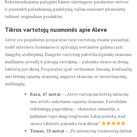
Rekomenduojama palyginti kainas skirtingose pardavimo vietose
ir pasirinkti palankiausią pasiūlymą, tačiau visuomet pirmenybę
teikiant originaliam produktui.
Tikros vartotojų nuomonės apie Aleve
Aleve yra populiarus preparatas tarp vartotojų visame pasaulyje,
todėl interneto forumuose ir apžvalgų svetainėse galima rasti
daugybę atsiliepimų. Daugelis vartotojų pabrėžia ilgalaikį skausmo
malšinimo poveikį ir patogų vartojimą — pakanka vienos ar dviejų
tablečių per dieną. Preparatas ypač vertinamas žmonių, kenčiančių
nuo lėtinių sąnarių skausmų, nugaros skausmo ar menstruacinių
mėšlungių.
Rasa, 47 metai
— „Aleve vartoju jau keletą mėnesių
nuo artrito sukeliamo sąnarių skausmo. Pastebėjau
reikšmingą pagerėjimą — skausmas sumažėjo, o
judėjimas tapo daug lengvesnis. Labai patinka, kad
vienos tabletės pakanka visai dienai.”
Tomas, 35 metai
— „Po intensyvių treniruočių dažnai