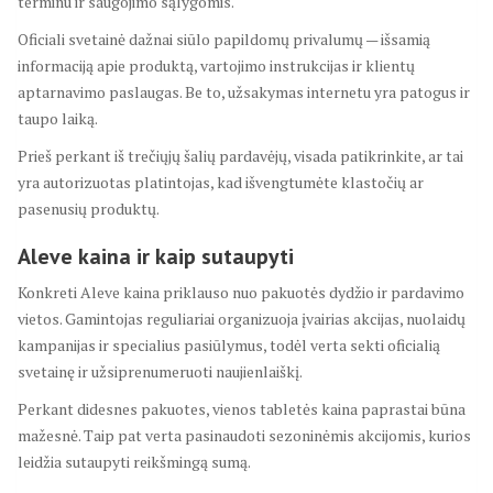
terminu ir saugojimo sąlygomis.
Oficiali svetainė dažnai siūlo papildomų privalumų — išsamią
informaciją apie produktą, vartojimo instrukcijas ir klientų
aptarnavimo paslaugas. Be to, užsakymas internetu yra patogus ir
taupo laiką.
Prieš perkant iš trečiųjų šalių pardavėjų, visada patikrinkite, ar tai
yra autorizuotas platintojas, kad išvengtumėte klastočių ar
pasenusių produktų.
Aleve kaina ir kaip sutaupyti
Konkreti Aleve kaina priklauso nuo pakuotės dydžio ir pardavimo
vietos. Gamintojas reguliariai organizuoja įvairias akcijas, nuolaidų
kampanijas ir specialius pasiūlymus, todėl verta sekti oficialią
svetainę ir užsiprenumeruoti naujienlaiškį.
Perkant didesnes pakuotes, vienos tabletės kaina paprastai būna
mažesnė. Taip pat verta pasinaudoti sezoninėmis akcijomis, kurios
leidžia sutaupyti reikšmingą sumą.