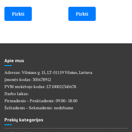
price
price
price
price
was:
is:
was:
is:
Pirkti
Pirkti
78,00 €.
39,00 €.
78,00 €.
39,00 €.
Apie mus
Adresas: Vilniaus g. 15, LT-01119 Vilnius, Lietuva
Įmonės kodas: 305678912
PVM mokėtojo kodas: LT100012345678
Darbo laikas:
Pirmadienis – Penktadienis: 09:00–18:00
Šeštadienis – Sekmadienis: nedirbame
Prekių kategorijos