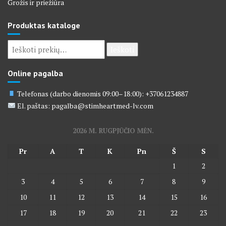
Grožis ir priežiūra
Produktas kataloge
Ieškoti:
Ieškoti
Online pagalba
Telefonas (darbo dienomis 09:00–18:00): +37061234887
El. paštas: pagalba@stimheartmed-lv.com
2026 M. RUGPJŪČIO MĖN.
Pr
A
T
K
Pn
Š
S
1
2
3
4
5
6
7
8
9
10
11
12
13
14
15
16
17
18
19
20
21
22
23