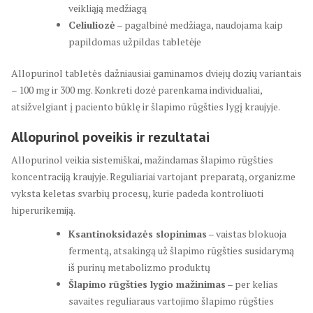
veikliąją medžiagą
Celiuliozė
– pagalbinė medžiaga, naudojama kaip
papildomas užpildas tabletėje
Allopurinol tabletės dažniausiai gaminamos dviejų dozių variantais
– 100 mg ir 300 mg. Konkreti dozė parenkama individualiai,
atsižvelgiant į paciento būklę ir šlapimo rūgšties lygį kraujyje.
Allopurinol poveikis ir rezultatai
Allopurinol veikia sistemiškai, mažindamas šlapimo rūgšties
koncentraciją kraujyje. Reguliariai vartojant preparatą, organizme
vyksta keletas svarbių procesų, kurie padeda kontroliuoti
hiperurikemiją.
Ksantinoksidazės slopinimas
– vaistas blokuoja
fermentą, atsakingą už šlapimo rūgšties susidarymą
iš purinų metabolizmo produktų
Šlapimo rūgšties lygio mažinimas
– per kelias
savaites reguliaraus vartojimo šlapimo rūgšties