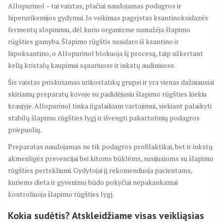
Allopurinol – tai vaistas, plačiai naudojamas podagros ir
hiperurikemijos gydymui. Jo veikimas pagrįstas ksantinoksidazės
fermentų slopinimu, dėl kurio organizme sumažėja šlapimo
rūgšties gamyba. Šlapimo rūgštis susidaro iš ksantino ir
hipoksantino, o Allopurinol blokuoja šį procesą, taip užkertant
kelią kristalų kaupimui sąnariuose ir inkstų audiniuose.
Šis vaistas priskiriamas urikostatikų grupei ir yra vienas dažniausiai
skiriamų preparatų kovoje su padidėjusiu šlapimo rūgšties kiekiu
kraujyje. Allopurinol tinka ilgalaikiam vartojimui, siekiant palaikyti
stabilų šlapimo rūgšties lygį ir išvengti pakartotinių podagros
priepuolių.
Preparatas naudojamas ne tik podagros profilaktikai, bet ir inkstų
akmenligės prevencijai bei kitoms būklėms, susijusioms su šlapimo
rūgšties pertekliumi. Gydytojai jį rekomenduoja pacientams,
kuriems dieta ir gyvenimo būdo pokyčiai nepakankamai
kontroliuoja šlapimo rūgšties lygį.
Kokia sudėtis? Atskleidžiame visas veikliąsias