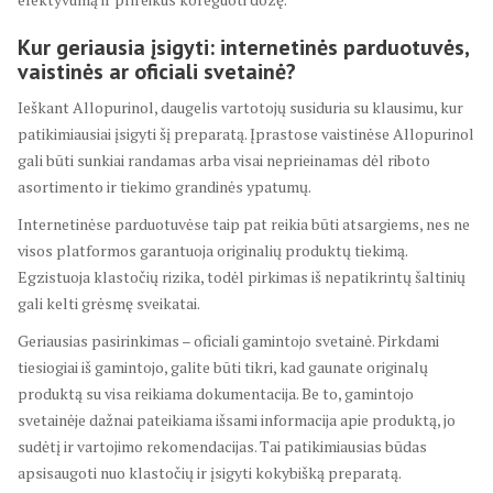
Kur geriausia įsigyti: internetinės parduotuvės,
vaistinės ar oficiali svetainė?
Ieškant Allopurinol, daugelis vartotojų susiduria su klausimu, kur
patikimiausiai įsigyti šį preparatą. Įprastose vaistinėse Allopurinol
gali būti sunkiai randamas arba visai neprieinamas dėl riboto
asortimento ir tiekimo grandinės ypatumų.
Internetinėse parduotuvėse taip pat reikia būti atsargiems, nes ne
visos platformos garantuoja originalių produktų tiekimą.
Egzistuoja klastočių rizika, todėl pirkimas iš nepatikrintų šaltinių
gali kelti grėsmę sveikatai.
Geriausias pasirinkimas – oficiali gamintojo svetainė. Pirkdami
tiesiogiai iš gamintojo, galite būti tikri, kad gaunate originalų
produktą su visa reikiama dokumentacija. Be to, gamintojo
svetainėje dažnai pateikiama išsami informacija apie produktą, jo
sudėtį ir vartojimo rekomendacijas. Tai patikimiausias būdas
apsisaugoti nuo klastočių ir įsigyti kokybišką preparatą.