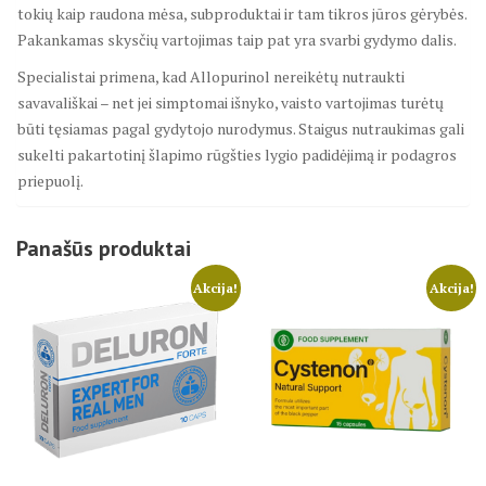
tokių kaip raudona mėsa, subproduktai ir tam tikros jūros gėrybės.
Pakankamas skysčių vartojimas taip pat yra svarbi gydymo dalis.
Specialistai primena, kad Allopurinol nereikėtų nutraukti
savavališkai – net jei simptomai išnyko, vaisto vartojimas turėtų
būti tęsiamas pagal gydytojo nurodymus. Staigus nutraukimas gali
sukelti pakartotinį šlapimo rūgšties lygio padidėjimą ir podagros
priepuolį.
Panašūs produktai
Akcija!
Akcija!