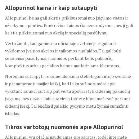
Allopurinol kaina ir kaip sutaupyti
Allopurinol kaina gali skirtis priklausomai nuo įsigijimo vietos ir
užsakymo apimties. Konkrečios kainos čia nenurodysime, nes ji gali
keistis priklausomai nuo akcijų ir specialių pasiūlymų.
Verta žinoti, kad gamintojo oficialioje svetainėje reguliariai
vykdomos įvairios akcijos ir taikomos nuolaidos. Tai gali būti
sezoniniai pasiūlymai, nuolaidos perkant kelis pakuočių
komplektus arba specialios kainos nuolatiniams klientams.
Norėdami sutaupyti, rekomenduojama stebėti gamintojo svetainę
ir prenumeruoti naujienlaiškį, kad laiku sužinotumėte apie
vykstančias akcijas. Taip pat verta apsvarstyti didesnių pakuočių
įsigijimą, nes dažnai kaina už vieną tabletę būna mažesnė perkant
didesnį kiekį. Tai leidžia ilgalaikio gydymo metu žymiai sumažinti
išlaidas.
Tikros vartotojų nuomonės apie Allopurinol
Allopurinol yra plačiai naudojamas preparatas, todėl internete