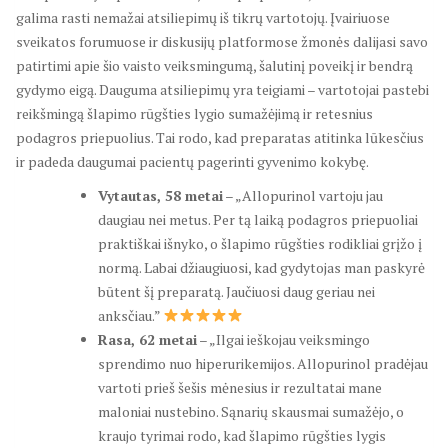
galima rasti nemažai atsiliepimų iš tikrų vartotojų. Įvairiuose
sveikatos forumuose ir diskusijų platformose žmonės dalijasi savo
patirtimi apie šio vaisto veiksmingumą, šalutinį poveikį ir bendrą
gydymo eigą. Dauguma atsiliepimų yra teigiami – vartotojai pastebi
reikšmingą šlapimo rūgšties lygio sumažėjimą ir retesnius
podagros priepuolius. Tai rodo, kad preparatas atitinka lūkesčius
ir padeda daugumai pacientų pagerinti gyvenimo kokybę.
Vytautas, 58 metai
– „Allopurinol vartoju jau
daugiau nei metus. Per tą laiką podagros priepuoliai
praktiškai išnyko, o šlapimo rūgšties rodikliai grįžo į
normą. Labai džiaugiuosi, kad gydytojas man paskyrė
būtent šį preparatą. Jaučiuosi daug geriau nei
anksčiau.”
Rasa, 62 metai
– „Ilgai ieškojau veiksmingo
sprendimo nuo hiperurikemijos. Allopurinol pradėjau
vartoti prieš šešis mėnesius ir rezultatai mane
maloniai nustebino. Sąnarių skausmai sumažėjo, o
kraujo tyrimai rodo, kad šlapimo rūgšties lygis