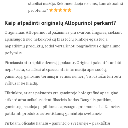
stabiliai mažėja. Rekomenduoju visiems, kam aktuali ši
problema.”
Kaip atpažinti originalų Allopurinol perkant?
Originalaus Allopurinol atpažinimas yra svarbus žingsnis, siekiant
apsisaugoti nuo nekokybiškų klastočių. Rinkoje egzistuoja
nepatikimų produktų, todėl verta žinoti pagrindinius originalumo
požymius.
Pirmiausia atkreipkite dėmesį į pakuotę. Originali pakuotė turi būti
nepažeista, su aiškiai atspausdinta informacija apie sudėtį,
gamintoją, galiojimo terminą ir serijos numerį. Visi užrašai turi būti
ryškūs ir be klaidų.
Tikrinkite, ar ant pakuotės yra gamintojo holografinė apsauginė
etiketė arba unikalus identifikacinis kodas. Daugelis patikimų
gamintojų naudoja papildomas apsaugos priemones, leidžiančias
patikrinti produkto autentiškumą gamintojo svetainėje.
Pirkdami oficialiu kanalu – gamintojo svetainėje – praktiškai