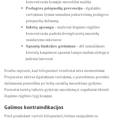
koncentracija kraujyje nuosekliai mažėja
Podagros priepuolių prevencija
– ilgalaikis
vartojimas žymiai sumažina pakartotinių podagros
priepuolių dažnumą
Inkstų apsauga
– mažesnė šlapimo rūgšties
koncentracija padeda išvengti uratų nuosėdų
susidarymo inkstuose
Sąnarių funkcijos gerinimas
– dėl sumažėjusio
kristalų kaupimosi sąnariai tampa mažiau uždegę ir
judesiai laisvesni
Svarbu suprasti, kad Allopurinol rezultatai nėra momentiniai.
Preparatas skirtas ilgalaikiam vartojimui, o pastebimas poveikis
dažniausiai pasireiškia po kelių savaičių nuoseklaus gydymo.
Pacientai turėtų laikytis gydytojo nurodymų ir reguliariai tikrinti
šlapimo rūgšties lygį kraujyje.
Galimos kontraindikacijos
Prieš pradedant vartoti Allopurinol, būtina susipažinti su