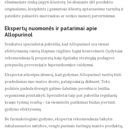
eliminuojate riziką įsigyti klastotę. Jei abejojate dėl produkto
originalumo, kreipkitės į gamintojo klientų aptarnavimo tarnybą ir
pateikite pakuotės nuotraukas ar serijos numerį patvirtinimui.
Ekspertų nuomonės ir patarimai apie
Allopurinol
Sveikatos specialistai pabrėžia, kad Allopurinol yra vienas
efektyviausių vaistų šlapimo rūgšties lygiui kontroliuoti. Gydytojai
rekomenduoja šį preparatą kaip ilgalaikę strategiją podagros
priepuolių prevencijai ir hiperurikemijos valdymui.
Ekspertai atkreipia dėmesį, kad gydymas Allopurinol turėtų būti
pradedamas nuo mažos dozės, palaipsniui ją didinant. Toks
požiūris padeda išvengti galimo šalutinio poveikio ir leidžia
organizmui prisitaikyti. Specialistai taip pat pabrėžia reguliarių
kraujo tyrimų svarbą – tai vienintelis patikimas būdas įvertinti
gydymo efektyvumą.
Be farmakologinio gydymo, ekspertai rekomenduoja laikytis
subalansuotos mitybos, vengti purinais turtingų maisto produktų,