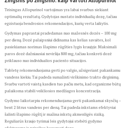
Žingsnis po žingsnio: kaip vartoti Allopurinol
Teisingas Allopurinol vartojimas yra labai svarbus siekiant
optimalių rezultatų. Gydytojas nustato individualią dozę, tačiau
egzistuoja bendrosios rekomendacijos, kurių verta laikytis.
Gydymas paprastai pradedamas nuo mažesnės dozės – 100 mg
per dieną. Dozė palaipsniui didinama kas kelias savaites, kol
pasiekiamas norimas šlapimo rūgšties lygis kraujyje. Maksimali
paros dozė dažniausiai neviršija 800 mg, tačiau konkreti dozė
priklauso nuo individualios paciento situacijos.
Tabletę rekomenduojama gerti po valgio, užsigeriant pakankamu
vandens kiekiu. Tai padeda sumažinti virškinimo trakto dirginimą.
Svarbu vartoti vaistą kasdien tuo pačiu metu, kad organizme būtų
palaikoma stabili veikliosios medžiagos koncentracija.
Gydymo laikotarpiu rekomenduojama gerti pakankamai skysčių –
bent 2 litrus vandens per dieną. Tai padeda inkstams efektyviai
šalinti šlapimo rūgštį ir mažina inkstų akmenligės riziką.
Reguliarūs kraujo tyrimai leis gydytojui stebėti gydymo
efektyvumą ir prireikus koreguoti dozę.