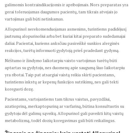
galimomis kontraindikacijomis ir apribojimais. Nors preparatas yra
gerai toleruojamas daugumos pacientų, tam tikrais atvejais jo
vartojimas gali būti netinkamas.
Allopurinol nerekomenduojamas asmenims, turintiems padidėjusį
jautrumą alopurinoliui arba bet kuriai kitai preparato sudedamajai
daliai. Pacientai, kuriems anksčiau pasireiškė sunkios alerginės
reakcijos, turėtų informuoti gydytoją prieš pradedant gydymą.
Nėštumo ir žindymo laikotarpiu vaisto vartojimas turėtų būti
aptartas su gydytoju, nes duomenų apie saugumą šiuo laikotarpiu
yra ribotai. Taip pat atsargiai vaistą reikia skirti pacientams,
turintiems inkstų ar kepenų funkcijos sutrikimų, nes gali tekti
koreguoti dozę.
Pacientams, vartojantiems tam tikrus vaistus, pavyzdžiui,
azatiopriną, merkaptopuriną ar varfariną, būtina konsultuotis su
gydytoju dėl galimų sąveikų. Allopurinol gali paveikti kitų vaistų
metabolizmą, todėl dozių koregavimas gali būti reikalingas.