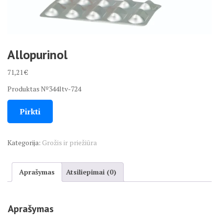
Allopurinol
71,21
€
Produktas №344ltv-724
Pirkti
Kategorija:
Grožis ir priežiūra
Aprašymas
Atsiliepimai (0)
Aprašymas