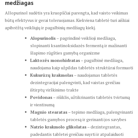
medžiagas
Allopurinol sudėtis yra kruopščiai parengta, kad vaisto veikimas
būtų efektyvus ir gerai toleruojamas. Kiekviena tabletė turi aiškiai
apibrėžtą veikliųjų ir pagalbinių medžiagų kiekį.
Alopurinolis
– pagrindinė veiklioji medžiaga,
slopinanti ksantinoksidazės fermentą ir mažinanti
šlapimo rūgšties gamybą organizme
Laktozės monohidratas
– pagalbinė medžiaga,
naudojama kaip užpildas tabletės struktūrai formuoti
Kukurūzų krakmolas
– naudojamas tabletės
dezintegracijai palengvinti, kad vaistas greičiau
ištirptų virškinimo trakte
Povidonas
– rišiklis, užtikrinantis tabletės tvirtumą
ir vientisumą
Magnio stearatas
– tepimo medžiaga, palengvinanti
tabletės gamybos procesą ir gerinanti jos savybes
Natrio krakmolo glikolatas
– dezintegrantas,
padedantis tabletei greičiau suyrti ir atpalaiduoti