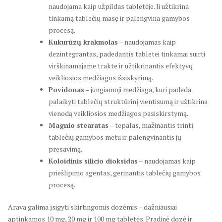
naudojama kaip užpildas tabletėje. Ji užtikrina
tinkamą tablečių masę ir palengvina gamybos
procesą.
Kukurūzų krakmolas
– naudojamas kaip
dezintegrantas, padedantis tabletei tinkamai suirti
virškinamajame trakte ir užtikrinantis efektyvų
veikliosios medžiagos išsiskyrimą.
Povidonas
– jungiamoji medžiaga, kuri padeda
palaikyti tablečių struktūrinį vientisumą ir užtikrina
vienodą veikliosios medžiagos pasiskirstymą.
Magnio stearatas
– tepalas, mažinantis trintį
tablečių gamybos metu ir palengvinantis jų
presavimą.
Koloidinis silicio dioksidas
– naudojamas kaip
priešlipimo agentas, gerinantis tablečių gamybos
procesą.
Arava galima įsigyti skirtingomis dozėmis – dažniausiai
aptinkamos 10 mg, 20 mg ir 100 mg tabletės. Pradinė dozė ir