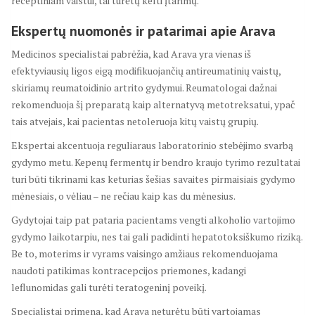
receptiniam vaistui, tai turėtų kelti įtarimų.
Ekspertų nuomonės ir patarimai apie Arava
Medicinos specialistai pabrėžia, kad Arava yra vienas iš
efektyviausių ligos eigą modifikuojančių antireumatinių vaistų,
skiriamų reumatoidinio artrito gydymui. Reumatologai dažnai
rekomenduoja šį preparatą kaip alternatyvą metotreksatui, ypač
tais atvejais, kai pacientas netoleruoja kitų vaistų grupių.
Ekspertai akcentuoja reguliaraus laboratorinio stebėjimo svarbą
gydymo metu. Kepenų fermentų ir bendro kraujo tyrimo rezultatai
turi būti tikrinami kas keturias šešias savaites pirmaisiais gydymo
mėnesiais, o vėliau – ne rečiau kaip kas du mėnesius.
Gydytojai taip pat pataria pacientams vengti alkoholio vartojimo
gydymo laikotarpiu, nes tai gali padidinti hepatotoksiškumo riziką.
Be to, moterims ir vyrams vaisingo amžiaus rekomenduojama
naudoti patikimas kontracepcijos priemones, kadangi
leflunomidas gali turėti teratogeninį poveikį.
Specialistai primena, kad Arava neturėtų būti vartojamas