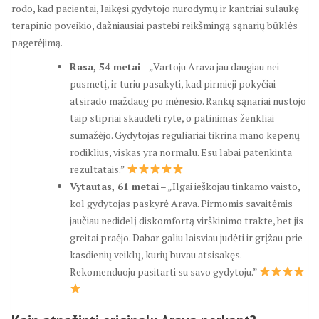
rodo, kad pacientai, laikęsi gydytojo nurodymų ir kantriai sulaukę
terapinio poveikio, dažniausiai pastebi reikšmingą sąnarių būklės
pagerėjimą.
Rasa, 54 metai
– „Vartoju Arava jau daugiau nei
pusmetį, ir turiu pasakyti, kad pirmieji pokyčiai
atsirado maždaug po mėnesio. Rankų sąnariai nustojo
taip stipriai skaudėti ryte, o patinimas ženkliai
sumažėjo. Gydytojas reguliariai tikrina mano kepenų
rodiklius, viskas yra normalu. Esu labai patenkinta
rezultatais.”
Vytautas, 61 metai
– „Ilgai ieškojau tinkamo vaisto,
kol gydytojas paskyrė Arava. Pirmomis savaitėmis
jaučiau nedidelį diskomfortą virškinimo trakte, bet jis
greitai praėjo. Dabar galiu laisviau judėti ir grįžau prie
kasdienių veiklų, kurių buvau atsisakęs.
Rekomenduoju pasitarti su savo gydytoju.”