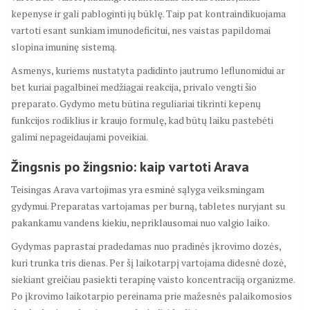
kepenyse ir gali pabloginti jų būklę. Taip pat kontraindikuojama
vartoti esant sunkiam imunodeficitui, nes vaistas papildomai
slopina imuninę sistemą.
Asmenys, kuriems nustatyta padidinto jautrumo leflunomidui ar
bet kuriai pagalbinei medžiagai reakcija, privalo vengti šio
preparato. Gydymo metu būtina reguliariai tikrinti kepenų
funkcijos rodiklius ir kraujo formulę, kad būtų laiku pastebėti
galimi nepageidaujami poveikiai.
Žingsnis po žingsnio: kaip vartoti Arava
Teisingas Arava vartojimas yra esminė sąlyga veiksmingam
gydymui. Preparatas vartojamas per burną, tabletes nuryjant su
pakankamu vandens kiekiu, nepriklausomai nuo valgio laiko.
Gydymas paprastai pradedamas nuo pradinės įkrovimo dozės,
kuri trunka tris dienas. Per šį laikotarpį vartojama didesnė dozė,
siekiant greičiau pasiekti terapinę vaisto koncentraciją organizme.
Po įkrovimo laikotarpio pereinama prie mažesnės palaikomosios