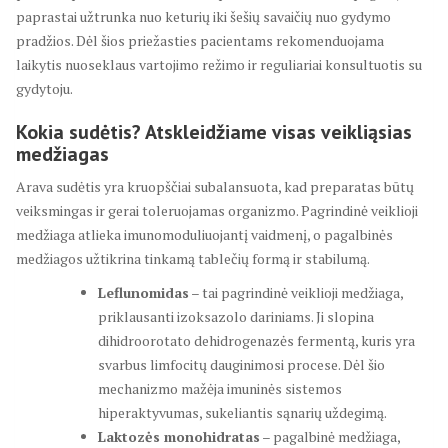
paprastai užtrunka nuo keturių iki šešių savaičių nuo gydymo
pradžios. Dėl šios priežasties pacientams rekomenduojama
laikytis nuoseklaus vartojimo režimo ir reguliariai konsultuotis su
gydytoju.
Kokia sudėtis? Atskleidžiame visas veikliąsias
medžiagas
Arava sudėtis yra kruopščiai subalansuota, kad preparatas būtų
veiksmingas ir gerai toleruojamas organizmo. Pagrindinė veiklioji
medžiaga atlieka imunomoduliuojantį vaidmenį, o pagalbinės
medžiagos užtikrina tinkamą tablečių formą ir stabilumą.
Leflunomidas
– tai pagrindinė veiklioji medžiaga,
priklausanti izoksazolo dariniams. Ji slopina
dihidroorotato dehidrogenazės fermentą, kuris yra
svarbus limfocitų dauginimosi procese. Dėl šio
mechanizmo mažėja imuninės sistemos
hiperaktyvumas, sukeliantis sąnarių uždegimą.
Laktozės monohidratas
– pagalbinė medžiaga,