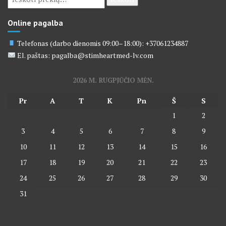
Online pagalba
Telefonas (darbo dienomis 09:00–18:00): +37061234887
El. paštas: pagalba@stimheartmed-lv.com
2026 M. RUGPJŪČIO MĖN.
Pr
A
T
K
Pn
Š
S
1
2
3
4
5
6
7
8
9
10
11
12
13
14
15
16
17
18
19
20
21
22
23
24
25
26
27
28
29
30
31