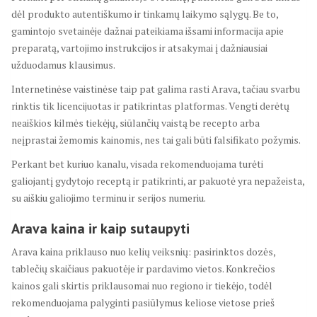
dėl produkto autentiškumo ir tinkamų laikymo sąlygų. Be to,
gamintojo svetainėje dažnai pateikiama išsami informacija apie
preparatą, vartojimo instrukcijos ir atsakymai į dažniausiai
užduodamus klausimus.
Internetinėse vaistinėse taip pat galima rasti Arava, tačiau svarbu
rinktis tik licencijuotas ir patikrintas platformas. Vengti derėtų
neaiškios kilmės tiekėjų, siūlančių vaistą be recepto arba
neįprastai žemomis kainomis, nes tai gali būti falsifikato požymis.
Perkant bet kuriuo kanalu, visada rekomenduojama turėti
galiojantį gydytojo receptą ir patikrinti, ar pakuotė yra nepažeista,
su aiškiu galiojimo terminu ir serijos numeriu.
Arava kaina ir kaip sutaupyti
Arava kaina priklauso nuo kelių veiksnių: pasirinktos dozės,
tablečių skaičiaus pakuotėje ir pardavimo vietos. Konkrečios
kainos gali skirtis priklausomai nuo regiono ir tiekėjo, todėl
rekomenduojama palyginti pasiūlymus keliose vietose prieš