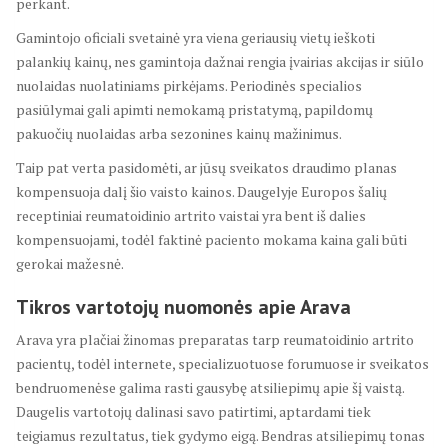
perkant.
Gamintojo oficiali svetainė yra viena geriausių vietų ieškoti
palankių kainų, nes gamintoja dažnai rengia įvairias akcijas ir siūlo
nuolaidas nuolatiniams pirkėjams. Periodinės specialios
pasiūlymai gali apimti nemokamą pristatymą, papildomų
pakuočių nuolaidas arba sezonines kainų mažinimus.
Taip pat verta pasidomėti, ar jūsų sveikatos draudimo planas
kompensuoja dalį šio vaisto kainos. Daugelyje Europos šalių
receptiniai reumatoidinio artrito vaistai yra bent iš dalies
kompensuojami, todėl faktinė paciento mokama kaina gali būti
gerokai mažesnė.
Tikros vartotojų nuomonės apie Arava
Arava yra plačiai žinomas preparatas tarp reumatoidinio artrito
pacientų, todėl internete, specializuotuose forumuose ir sveikatos
bendruomenėse galima rasti gausybę atsiliepimų apie šį vaistą.
Daugelis vartotojų dalinasi savo patirtimi, aptardami tiek
teigiamus rezultatus, tiek gydymo eigą. Bendras atsiliepimų tonas