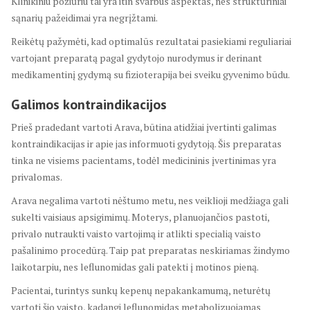
Klinikiniu požiūriu tai yra itin svarbus aspektas, nes struktūriniai
sąnarių pažeidimai yra negrįžtami.
Reikėtų pažymėti, kad optimalūs rezultatai pasiekiami reguliariai
vartojant preparatą pagal gydytojo nurodymus ir derinant
medikamentinį gydymą su fizioterapija bei sveiku gyvenimo būdu.
Galimos kontraindikacijos
Prieš pradedant vartoti Arava, būtina atidžiai įvertinti galimas
kontraindikacijas ir apie jas informuoti gydytoją. Šis preparatas
tinka ne visiems pacientams, todėl medicininis įvertinimas yra
privalomas.
Arava negalima vartoti nėštumo metu, nes veiklioji medžiaga gali
sukelti vaisiaus apsigimimų. Moterys, planuojančios pastoti,
privalo nutraukti vaisto vartojimą ir atlikti specialią vaisto
pašalinimo procedūrą. Taip pat preparatas neskiriamas žindymo
laikotarpiu, nes leflunomidas gali patekti į motinos pieną.
Pacientai, turintys sunkų kepenų nepakankamumą, neturėtų
vartoti šio vaisto, kadangi leflunomidas metabolizuojamas