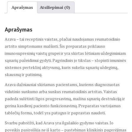
Aprašymas
Atsiliepimai (0)
Aprašymas
Arava – tai receptinis vaistas, plačiai naudojamas reumatoidinio
artrito simptomams malšinti. Šis preparatas priklauso
imunosupresinių vaistų grupei ir yra skirtas lėtiniam uždegiminiam
sąnarių pažeidimui gydyti. Pagrindinis jo tikslas – slopinti imuninės
sistemos perteklinį aktyvumą, kuris sukelia sąnarių uždegimą,
skausmą ir patinimą.
Arava dažniausiai skiriamas pacientams, kuriems diagnozuotas
vidutinio sunkumo arba sunkus reumatoidinis artritas. Vaistas
padeda sulėtinti ligos progresavimą, mažina sąnarių destrukciją ir
gerina kasdienį paciento funkcionavimą. Preparatas vartojamas
tablečių forma, todėl yra patogus ir paprastas naudoti.
Svarbu pabrėžti, kad Arava yra ilgalaikio gydymo vaistas. Jo
poveikis pasireiškia ne iš karto – pastebimas klinikinis pagerėjimas