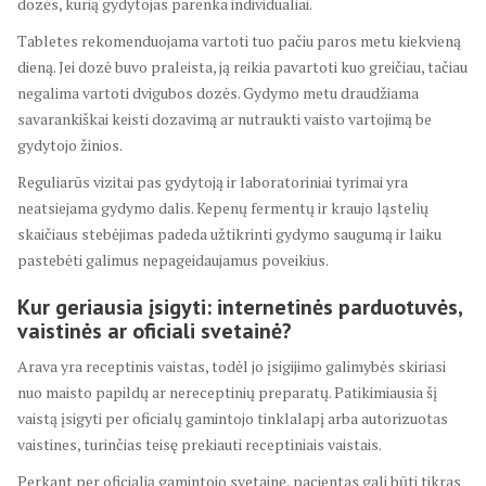
dozės, kurią gydytojas parenka individualiai.
Tabletes rekomenduojama vartoti tuo pačiu paros metu kiekvieną
dieną. Jei dozė buvo praleista, ją reikia pavartoti kuo greičiau, tačiau
negalima vartoti dvigubos dozės. Gydymo metu draudžiama
savarankiškai keisti dozavimą ar nutraukti vaisto vartojimą be
gydytojo žinios.
Reguliarūs vizitai pas gydytoją ir laboratoriniai tyrimai yra
neatsiejama gydymo dalis. Kepenų fermentų ir kraujo ląstelių
skaičiaus stebėjimas padeda užtikrinti gydymo saugumą ir laiku
pastebėti galimus nepageidaujamus poveikius.
Kur geriausia įsigyti: internetinės parduotuvės,
vaistinės ar oficiali svetainė?
Arava yra receptinis vaistas, todėl jo įsigijimo galimybės skiriasi
nuo maisto papildų ar nereceptinių preparatų. Patikimiausia šį
vaistą įsigyti per oficialų gamintojo tinklalapį arba autorizuotas
vaistines, turinčias teisę prekiauti receptiniais vaistais.
Perkant per oficialią gamintojo svetainę, pacientas gali būti tikras