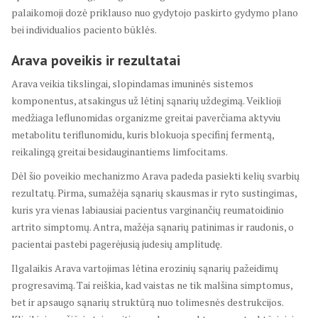
palaikomoji dozė priklauso nuo gydytojo paskirto gydymo plano
bei individualios paciento būklės.
Arava poveikis ir rezultatai
Arava veikia tikslingai, slopindamas imuninės sistemos
komponentus, atsakingus už lėtinį sąnarių uždegimą. Veiklioji
medžiaga leflunomidas organizme greitai paverčiama aktyviu
metabolitu teriflunomidu, kuris blokuoja specifinį fermentą,
reikalingą greitai besidauginantiems limfocitams.
Dėl šio poveikio mechanizmo Arava padeda pasiekti kelių svarbių
rezultatų. Pirma, sumažėja sąnarių skausmas ir ryto sustingimas,
kuris yra vienas labiausiai pacientus varginančių reumatoidinio
artrito simptomų. Antra, mažėja sąnarių patinimas ir raudonis, o
pacientai pastebi pagerėjusią judesių amplitudę.
Ilgalaikis Arava vartojimas lėtina erozinių sąnarių pažeidimų
progresavimą. Tai reiškia, kad vaistas ne tik malšina simptomus,
bet ir apsaugo sąnarių struktūrą nuo tolimesnės destrukcijos.