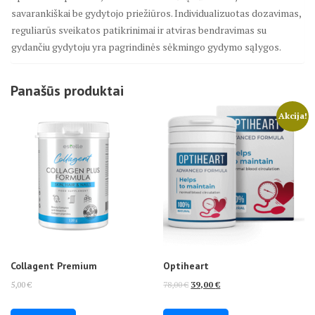
savarankiškai be gydytojo priežiūros. Individualizuotas dozavimas,
reguliarūs sveikatos patikrinimai ir atviras bendravimas su
gydančiu gydytoju yra pagrindinės sėkmingo gydymo sąlygos.
Panašūs produktai
Akcija!
Collagent Premium
Optiheart
Original
Current
5,00
€
78,00
€
39,00
€
price
price