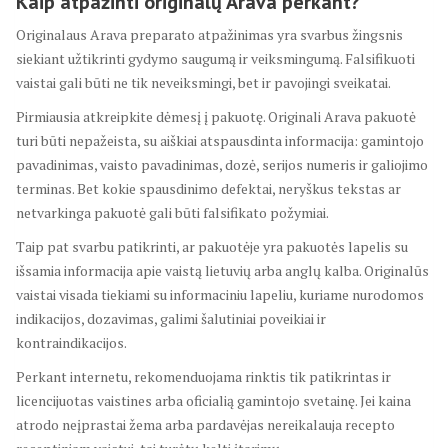
Kaip atpažinti originalų Arava perkant?
Originalaus Arava preparato atpažinimas yra svarbus žingsnis
siekiant užtikrinti gydymo saugumą ir veiksmingumą. Falsifikuoti
vaistai gali būti ne tik neveiksmingi, bet ir pavojingi sveikatai.
Pirmiausia atkreipkite dėmesį į pakuotę. Originali Arava pakuotė
turi būti nepažeista, su aiškiai atspausdinta informacija: gamintojo
pavadinimas, vaisto pavadinimas, dozė, serijos numeris ir galiojimo
terminas. Bet kokie spausdinimo defektai, neryškus tekstas ar
netvarkinga pakuotė gali būti falsifikato požymiai.
Taip pat svarbu patikrinti, ar pakuotėje yra pakuotės lapelis su
išsamia informacija apie vaistą lietuvių arba anglų kalba. Originalūs
vaistai visada tiekiami su informaciniu lapeliu, kuriame nurodomos
indikacijos, dozavimas, galimi šalutiniai poveikiai ir
kontraindikacijos.
Perkant internetu, rekomenduojama rinktis tik patikrintas ir
licencijuotas vaistines arba oficialią gamintojo svetainę. Jei kaina
atrodo neįprastai žema arba pardavėjas nereikalauja recepto