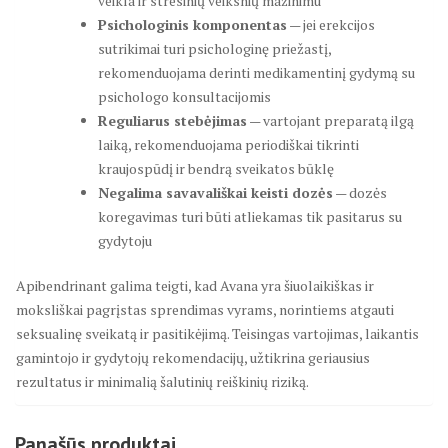
veikla ir stresinių veiksnių mažinimu
Psichologinis komponentas
— jei erekcijos
sutrikimai turi psichologinę priežastį,
rekomenduojama derinti medikamentinį gydymą su
psichologo konsultacijomis
Reguliarus stebėjimas
— vartojant preparatą ilgą
laiką, rekomenduojama periodiškai tikrinti
kraujospūdį ir bendrą sveikatos būklę
Negalima savavališkai keisti dozės
— dozės
koregavimas turi būti atliekamas tik pasitarus su
gydytoju
Apibendrinant galima teigti, kad Avana yra šiuolaikiškas ir
moksliškai pagrįstas sprendimas vyrams, norintiems atgauti
seksualinę sveikatą ir pasitikėjimą. Teisingas vartojimas, laikantis
gamintojo ir gydytojų rekomendacijų, užtikrina geriausius
rezultatus ir minimalią šalutinių reiškinių riziką.
Panašūs produktai