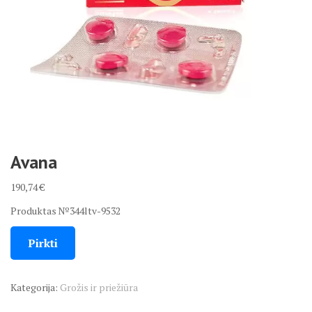
Avana
190,74
€
Produktas №344ltv-9532
Pirkti
Kategorija:
Grožis ir priežiūra