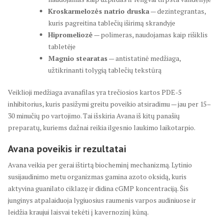
Kroskarmelozės natrio druska
— dezintegrantas,
kuris pagreitina tablečių iširimą skrandyje
Hipromeliozė
— polimeras, naudojamas kaip rišiklis
tabletėje
Magnio stearatas
— antistatinė medžiaga,
užtikrinanti tolygią tablečių tekstūrą
Veiklioji medžiaga avanafilas yra trečiosios kartos PDE-5
inhibitorius, kuris pasižymi greitu poveikio atsiradimu — jau per 15–
30 minučių po vartojimo. Tai išskiria Avana iš kitų panašių
preparatų, kuriems dažnai reikia ilgesnio laukimo laikotarpio.
Avana poveikis ir rezultatai
Avana veikia per gerai ištirtą biocheminį mechanizmą. Lytinio
susijaudinimo metu organizmas gamina azoto oksidą, kuris
aktyvina guanilato ciklazę ir didina cGMP koncentraciją. Šis
junginys atpalaiduoja lygiuosius raumenis varpos audiniuose ir
leidžia kraujui laisvai tekėti į kavernozinį kūną.