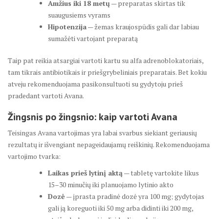
Amžius iki 18 metų
— preparatas skirtas tik
suaugusiems vyrams
Hipotenzija
— žemas kraujospūdis gali dar labiau
sumažėti vartojant preparatą
Taip pat reikia atsargiai vartoti kartu su alfa adrenoblokatoriais,
tam tikrais antibiotikais ir priešgrybeliniais preparatais. Bet kokiu
atveju rekomenduojama pasikonsultuoti su gydytoju prieš
pradedant vartoti Avana.
Žingsnis po žingsnio: kaip vartoti Avana
Teisingas Avana vartojimas yra labai svarbus siekiant geriausių
rezultatų ir išvengiant nepageidaujamų reiškinių. Rekomenduojama
vartojimo tvarka:
Laikas prieš lytinį aktą
— tabletę vartokite likus
15–30 minučių iki planuojamo lytinio akto
Dozė
— įprasta pradinė dozė yra 100 mg; gydytojas
gali ją koreguoti iki 50 mg arba didinti iki 200 mg,