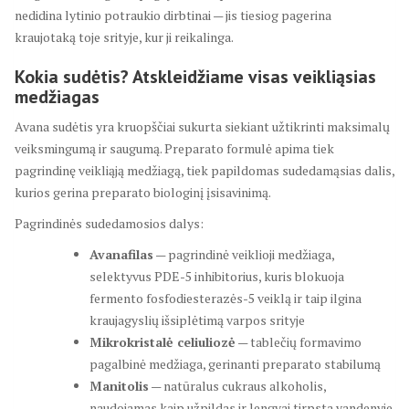
nedidina lytinio potraukio dirbtinai — jis tiesiog pagerina
kraujotaką toje srityje, kur ji reikalinga.
Kokia sudėtis? Atskleidžiame visas veikliąsias
medžiagas
Avana sudėtis yra kruopščiai sukurta siekiant užtikrinti maksimalų
veiksmingumą ir saugumą. Preparato formulė apima tiek
pagrindinę veikliąją medžiagą, tiek papildomas sudedamąsias dalis,
kurios gerina preparato biologinį įsisavinimą.
Pagrindinės sudedamosios dalys:
Avanafilas
— pagrindinė veiklioji medžiaga,
selektyvus PDE-5 inhibitorius, kuris blokuoja
fermento fosfodiesterazės-5 veiklą ir taip ilgina
kraujagyslių išsiplėtimą varpos srityje
Mikrokristalė celiuliozė
— tablečių formavimo
pagalbinė medžiaga, gerinanti preparato stabilumą
Manitolis
— natūralus cukraus alkoholis,
naudojamas kaip užpildas ir lengvai tirpsta vandenyje