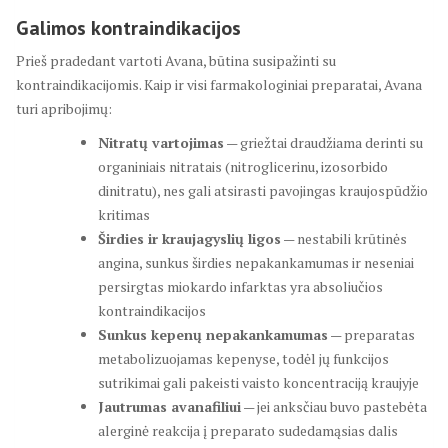
Galimos kontraindikacijos
Prieš pradedant vartoti Avana, būtina susipažinti su
kontraindikacijomis. Kaip ir visi farmakologiniai preparatai, Avana
turi apribojimų:
Nitratų vartojimas
— griežtai draudžiama derinti su
organiniais nitratais (nitroglicerinu, izosorbido
dinitratu), nes gali atsirasti pavojingas kraujospūdžio
kritimas
Širdies ir kraujagyslių ligos
— nestabili krūtinės
angina, sunkus širdies nepakankamumas ir neseniai
persirgtas miokardo infarktas yra absoliučios
kontraindikacijos
Sunkus kepenų nepakankamumas
— preparatas
metabolizuojamas kepenyse, todėl jų funkcijos
sutrikimai gali pakeisti vaisto koncentraciją kraujyje
Jautrumas avanafiliui
— jei anksčiau buvo pastebėta
alerginė reakcija į preparato sudedamąsias dalis