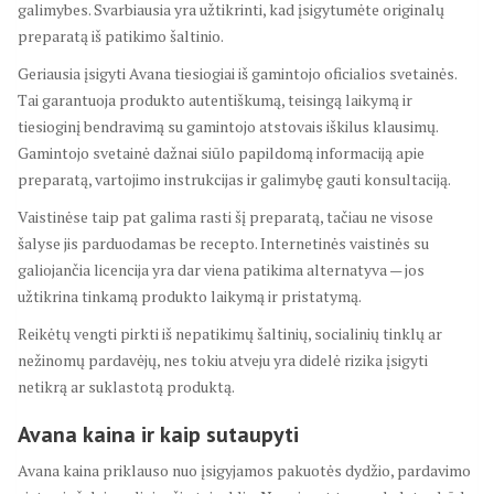
galimybes. Svarbiausia yra užtikrinti, kad įsigytumėte originalų
preparatą iš patikimo šaltinio.
Geriausia įsigyti Avana tiesiogiai iš gamintojo oficialios svetainės.
Tai garantuoja produkto autentiškumą, teisingą laikymą ir
tiesioginį bendravimą su gamintojo atstovais iškilus klausimų.
Gamintojo svetainė dažnai siūlo papildomą informaciją apie
preparatą, vartojimo instrukcijas ir galimybę gauti konsultaciją.
Vaistinėse taip pat galima rasti šį preparatą, tačiau ne visose
šalyse jis parduodamas be recepto. Internetinės vaistinės su
galiojančia licencija yra dar viena patikima alternatyva — jos
užtikrina tinkamą produkto laikymą ir pristatymą.
Reikėtų vengti pirkti iš nepatikimų šaltinių, socialinių tinklų ar
nežinomų pardavėjų, nes tokiu atveju yra didelė rizika įsigyti
netikrą ar suklastotą produktą.
Avana kaina ir kaip sutaupyti
Avana kaina priklauso nuo įsigyjamos pakuotės dydžio, pardavimo