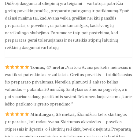
Didžioji dauguma atsiliepimų yra teigiami — vartotojai pabrėžia
greitą poveikio pradžią, preparato patogumą ir patikimumą. Ypač
dažnai minima tai, kad Avana veikia greičiau nei kiti panašūs
preparatai, o poveikis yra pakankamai ilgas, kad išvengtų
nereikalingo skubėjimo. Forumuose taip pat pastebima, kad
preparatas gerai toleruojamas ir nesuteikia stiprių šalutinių
reiškinių daugumai vartotojų.
Tomas, 47 metai
„Vartoju Avana jau kelis mėnesius ir
esu tikrai patenkintas rezultatais. Greitas poveikis — tai didžiausias
šio preparato privalumas. Nereikia planuoti iš anksto kelias
valandas — pakanka 20 minučių. Santykiai su žmona pagerėjo, o ir
pats jaučiuosi daug pasitikintis savimi. Rekomenduoju visiems, kurie
ieško patikimo ir greito sprendimo.”
Mindaugas, 53 metai
„Išbandžiau kelis skirtingus
preparatus, kol radau Avana. Skirtumas akivaizdus — poveikis
stipresnis ir ilgesnis, o šalutinių reiškinių beveik nejuntu. Preparatą
įsigijau gamintojo svetainėje, pristatymas greitas ir diskretiškas.