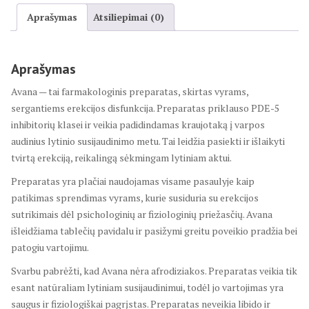
Aprašymas
Atsiliepimai (0)
Aprašymas
Avana — tai farmakologinis preparatas, skirtas vyrams,
sergantiems erekcijos disfunkcija. Preparatas priklauso PDE-5
inhibitorių klasei ir veikia padidindamas kraujotaką į varpos
audinius lytinio susijaudinimo metu. Tai leidžia pasiekti ir išlaikyti
tvirtą erekciją, reikalingą sėkmingam lytiniam aktui.
Preparatas yra plačiai naudojamas visame pasaulyje kaip
patikimas sprendimas vyrams, kurie susiduria su erekcijos
sutrikimais dėl psichologinių ar fiziologinių priežasčių. Avana
išleidžiama tablečių pavidalu ir pasižymi greitu poveikio pradžia bei
patogiu vartojimu.
Svarbu pabrėžti, kad Avana nėra afrodiziakos. Preparatas veikia tik
esant natūraliam lytiniam susijaudinimui, todėl jo vartojimas yra
saugus ir fiziologiškai pagrįstas. Preparatas neveikia libido ir