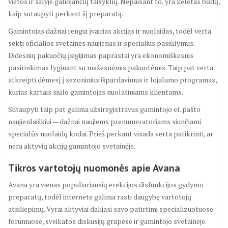
vietos ir šalyje galiojančių taisyklių. Nepaisant to, yra keletas būdų,
kaip sutaupyti perkant šį preparatą.
Gamintojas dažnai rengia įvairias akcijas ir nuolaidas, todėl verta
sekti oficialios svetainės naujienas ir specialius pasiūlymus.
Didesnių pakuočių įsigijimas paprastai yra ekonomiškesnis
pasirinkimas lyginant su mažesnėmis pakuotėmis. Taip pat verta
atkreipti dėmesį į sezoninius išpardavimus ir lojalumo programas,
kurias kartais siūlo gamintojas nuolatiniams klientams.
Sutaupyti taip pat galima užsiregistravus gamintojo el. pašto
naujienlaiškiui — dažnai naujiems prenumeratoriams siunčiami
specialūs nuolaidų kodai. Prieš perkant visada verta patikrinti, ar
nėra aktyvių akcijų gamintojo svetainėje.
Tikros vartotojų nuomonės apie Avana
Avana yra vienas populiariausių erekcijos disfunkcijos gydymo
preparatų, todėl internete galima rasti daugybę vartotojų
atsiliepimų. Vyrai aktyviai dalijasi savo patirtimi specializuotuose
forumuose, sveikatos diskusijų grupėse ir gamintojo svetainėje.