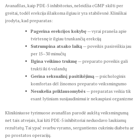
Avanafilas, kaip PDE-5 inhibitorius, neleidžia cGMP skilti per
greitai, todėl erekcija išlaikoma ilgiau ir yra stabilesnė. Kliniškai
įrodyta, kad preparatas:
Pagerina erekcijos kokybę
— vyrai praneša apie
tvirtesnę ir ilgiau trunkančią erekciją
Sutrumpina atsako laiką
— poveikis pasireiškia jau
per 15–30 minučių
Ilgina veikimo trukmę
— preparato poveikis gali
trukti iki 6 valandų
Gerina seksualinį pasitikėjimą
— psichologinis
komfortas dėl žinomos preparato veiksmingumo
Nesukelia priklausomybės
— preparatas veikia tik
esant lytiniam susijaudinimui ir nekaupiasi organizme
Klinikiniuose tyrimuose avanafilas parodė aukštą veiksmingumą
net tais atvejais, kai kiti PDE-5 inhibitoriai neduodavo laukiamų
rezultatų. Tai ypač svarbu vyrams, sergantiems cukriniu diabetu ar
po prostatos operacijų.