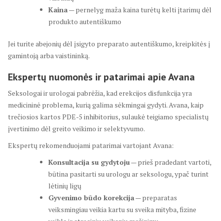
Kaina
— pernelyg maža kaina turėtų kelti įtarimų dėl
produkto autentiškumo
Jei turite abejonių dėl įsigyto preparato autentiškumo, kreipkitės į
gamintoją arba vaistininką.
Ekspertų nuomonės ir patarimai apie Avana
Seksologai ir urologai pabrėžia, kad erekcijos disfunkcija yra
medicininė problema, kurią galima sėkmingai gydyti. Avana, kaip
trečiosios kartos PDE-5 inhibitorius, sulaukė teigiamo specialistų
įvertinimo dėl greito veikimo ir selektyvumo.
Ekspertų rekomenduojami patarimai vartojant Avana:
Konsultacija su gydytoju
— prieš pradedant vartoti,
būtina pasitarti su urologu ar seksologu, ypač turint
lėtinių ligų
Gyvenimo būdo korekcija
— preparatas
veiksmingiau veikia kartu su sveika mityba, fizine