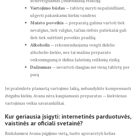
atsižvelgdamas į individualią reakciją
Vartojimo būdas
— tabletę nuryti nepažeidžiant,
užgerti pakankamu kiekiu vandens
Maisto poveikis
— preparatą galima vartoti tiek
nevalgius, tiek valgius, tačiau riebūs patiekalai gali
šiek tiek sulėtinti poveikio pradžią
Alkoholis
— rekomenduojama vengti didelio
alkoholio kiekio, nes tai mažina preparato
veiksmingumą ir didina šalutinių reiškinių riziką
Dažnumas
— nevartoti daugiau nei vieną tabletę per
parą
Jei praleidote planuotą vartojimo laiką, nebandykite kompensuoti
dvigubu kiekiu. Avana nėra kaupiamasis preparatas — kiekvienas
vartojimas veikia savarankiškai.
Kur geriausia įsigyti: internetinės parduotuvės,
vaistinės ar oficiali svetainė?
Rinkdamiesi Avana įsigijimo vietą, turite apsvarstyti kelias