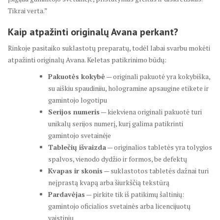
Tikrai verta.”
Kaip atpažinti originalų Avana perkant?
Rinkoje pasitaiko suklastotų preparatų, todėl labai svarbu mokėti
atpažinti originalų Avana. Keletas patikrinimo būdų:
Pakuotės kokybė
— originali pakuotė yra kokybiška,
su aiškiu spaudiniiu, hologramine apsaugine etikete ir
gamintojo logotipu
Serijos numeris
— kiekviena originali pakuotė turi
unikalų serijos numerį, kurį galima patikrinti
gamintojo svetainėje
Tablečių išvaizda
— originalios tabletės yra tolygios
spalvos, vienodo dydžio ir formos, be defektų
Kvapas ir skonis
— suklastotos tabletės dažnai turi
neįprastą kvapą arba šiurkščią tekstūrą
Pardavėjas
— pirkite tik iš patikimų šaltinių:
gamintojo oficialios svetainės arba licencijuotų
vaistinių