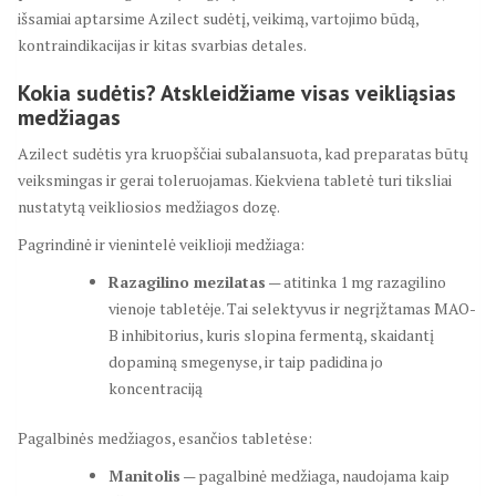
išsamiai aptarsime Azilect sudėtį, veikimą, vartojimo būdą,
kontraindikacijas ir kitas svarbias detales.
Kokia sudėtis? Atskleidžiame visas veikliąsias
medžiagas
Azilect sudėtis yra kruopščiai subalansuota, kad preparatas būtų
veiksmingas ir gerai toleruojamas. Kiekviena tabletė turi tiksliai
nustatytą veikliosios medžiagos dozę.
Pagrindinė ir vienintelė veiklioji medžiaga:
Razagilino mezilatas
— atitinka 1 mg razagilino
vienoje tabletėje. Tai selektyvus ir negrįžtamas MAO-
B inhibitorius, kuris slopina fermentą, skaidantį
dopaminą smegenyse, ir taip padidina jo
koncentraciją
Pagalbinės medžiagos, esančios tabletėse:
Manitolis
— pagalbinė medžiaga, naudojama kaip