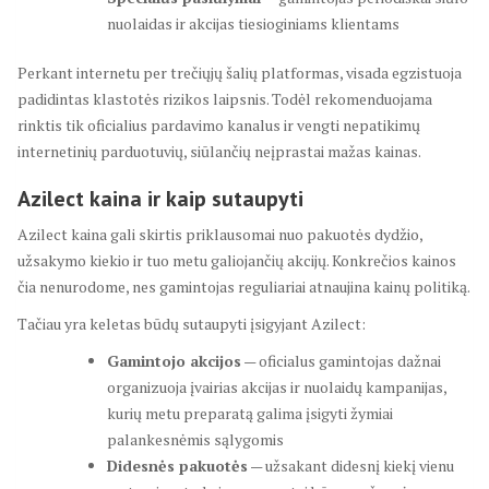
nuolaidas ir akcijas tiesioginiams klientams
Perkant internetu per trečiųjų šalių platformas, visada egzistuoja
padidintas klastotės rizikos laipsnis. Todėl rekomenduojama
rinktis tik oficialius pardavimo kanalus ir vengti nepatikimų
internetinių parduotuvių, siūlančių neįprastai mažas kainas.
Azilect kaina ir kaip sutaupyti
Azilect kaina gali skirtis priklausomai nuo pakuotės dydžio,
užsakymo kiekio ir tuo metu galiojančių akcijų. Konkrečios kainos
čia nenurodome, nes gamintojas reguliariai atnaujina kainų politiką.
Tačiau yra keletas būdų sutaupyti įsigyjant Azilect:
Gamintojo akcijos
— oficialus gamintojas dažnai
organizuoja įvairias akcijas ir nuolaidų kampanijas,
kurių metu preparatą galima įsigyti žymiai
palankesnėmis sąlygomis
Didesnės pakuotės
— užsakant didesnį kiekį vienu