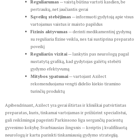
Reguliarumas
— vaistą būtina vartoti kasdien, be
pertraukų, net jaučiantis gerai
Sąveikų stebėjimas
— informuoti gydytoją apie visus
vartojamus vaistus ir maisto papildus
Fizinis aktyvumas
— derinti medikamentinį gydymą
su reguliaria fizine veikla, nes tai sustiprina preparato
poveikį
Reguliarūs vizitai
— lankytis pas neurologą pagal
nustatytą grafiką, kad gydytojas galėtų stebėti
gydymo efektyvumą
Mitybos ypatumai
— vartojant Azilect
rekomenduojama vengti didelio kiekio tiramino
turinčių produktų
Apibendrinant, Azilect yra gerai ištirtas ir kliniškai patvirtintas
preparatas, kuris, tinkamai vartojamas ir prižiūrint specialistui,
gali reikšmingai pagerinti Parkinsono liga sergančių pacientų
gyvenimo kokybę. Svarbiausias žingsnis — kreiptis į kvalifikuotą
neurologą ir kartu parinkti tinkamiausią gydymo strategiją.