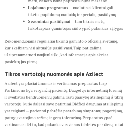
metu, vieneto kaina paprastai būna mažesnė
Lojalumo programos
— nuolatiniai klientai gali
tikėtis papildomų nuolaidų ir specialių pasiūlymų
Sezoniniai pasiūlymai
— tam tikrais metų
laikotarpiais gamintojas siūlo ypač palankias sąlygas
Rekomenduojama reguliariai tikrinti gamintojo oficialią svetainę,
kur skelbiami visi aktualūs pasiūlymai. Taip pat galima
užsiprenumeruoti naujienlaiškį, kad informacija apie akcijas
pasiektų jus pirmą.
Tikros vartotojų nuomonės apie Azilect
Azilect yra plačiai žinomas ir vertinamas preparatas tarp
Parkinsono liga sergančių pacientų. Daugelyje internetinių forumų
ir sveikatos bendruomenių galima rasti gausybę atsiliepimų iš tikrų
vartotojų, kurie dalijasi savo patirtimi. Didžioji dauguma atsiliepimų
yra teigiami — pacientai pabrėžia pastebimą simptomų pagerėjimą,
patogų vartojimo režimą ir gerą toleravimą. Preparatas ypač
vertinamas dėl to, kad pakanka vos vienos tabletės per dieną, o tai