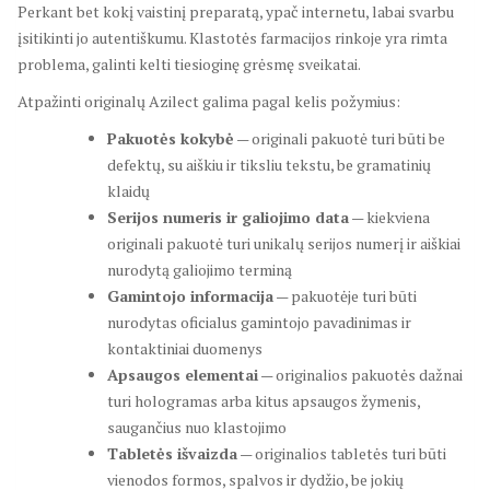
Perkant bet kokį vaistinį preparatą, ypač internetu, labai svarbu
įsitikinti jo autentiškumu. Klastotės farmacijos rinkoje yra rimta
problema, galinti kelti tiesioginę grėsmę sveikatai.
Atpažinti originalų Azilect galima pagal kelis požymius:
Pakuotės kokybė
— originali pakuotė turi būti be
defektų, su aiškiu ir tiksliu tekstu, be gramatinių
klaidų
Serijos numeris ir galiojimo data
— kiekviena
originali pakuotė turi unikalų serijos numerį ir aiškiai
nurodytą galiojimo terminą
Gamintojo informacija
— pakuotėje turi būti
nurodytas oficialus gamintojo pavadinimas ir
kontaktiniai duomenys
Apsaugos elementai
— originalios pakuotės dažnai
turi hologramas arba kitus apsaugos žymenis,
saugančius nuo klastojimo
Tabletės išvaizda
— originalios tabletės turi būti
vienodos formos, spalvos ir dydžio, be jokių