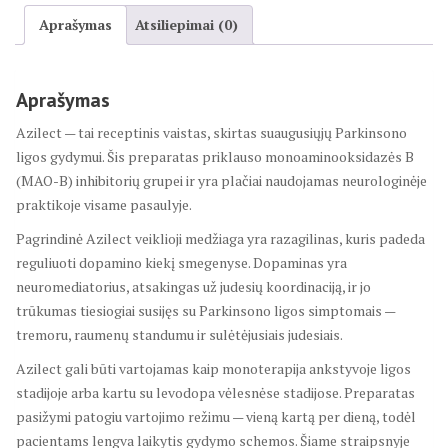
Aprašymas
Atsiliepimai (0)
Aprašymas
Azilect — tai receptinis vaistas, skirtas suaugusiųjų Parkinsono
ligos gydymui. Šis preparatas priklauso monoaminooksidazės B
(MAO-B) inhibitorių grupei ir yra plačiai naudojamas neurologinėje
praktikoje visame pasaulyje.
Pagrindinė Azilect veiklioji medžiaga yra razagilinas, kuris padeda
reguliuoti dopamino kiekį smegenyse. Dopaminas yra
neuromediatorius, atsakingas už judesių koordinaciją, ir jo
trūkumas tiesiogiai susijęs su Parkinsono ligos simptomais —
tremoru, raumenų standumu ir sulėtėjusiais judesiais.
Azilect gali būti vartojamas kaip monoterapija ankstyvoje ligos
stadijoje arba kartu su levodopa vėlesnėse stadijose. Preparatas
pasižymi patogiu vartojimo režimu — vieną kartą per dieną, todėl
pacientams lengva laikytis gydymo schemos. Šiame straipsnyje