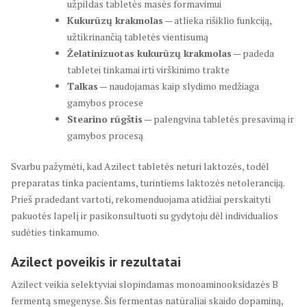
užpildas tabletės masės formavimui
Kukurūzų krakmolas
— atlieka rišiklio funkciją,
užtikrinančią tabletės vientisumą
Želatinizuotas kukurūzų krakmolas
— padeda
tabletei tinkamai irti virškinimo trakte
Talkas
— naudojamas kaip slydimo medžiaga
gamybos procese
Stearino rūgštis
— palengvina tabletės presavimą ir
gamybos procesą
Svarbu pažymėti, kad Azilect tabletės neturi laktozės, todėl
preparatas tinka pacientams, turintiems laktozės netoleranciją.
Prieš pradedant vartoti, rekomenduojama atidžiai perskaityti
pakuotės lapelį ir pasikonsultuoti su gydytoju dėl individualios
sudėties tinkamumo.
Azilect poveikis ir rezultatai
Azilect veikia selektyviai slopindamas monoaminooksidazės B
fermentą smegenyse. Šis fermentas natūraliai skaido dopaminą,