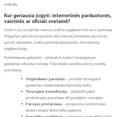
reakcijų.
Kur geriausia įsigyti: internetinės parduotuvės,
vaistinės ar oficiali svetainė?
Azilect yra receptinis vaistas, todėl jo įsigijimas turi savo ypatumų.
Daugelyje šalių šis preparatas nėra laisvai prieinamas įprastose
gatvės vaistinėse, todėl pacientai dažnai ieško alternatyvių
įsigijimo būdų.
Patikimiausia galimybė — užsisakyti Azilect tiesiogiai per
gamintojo oficialią svetainę. Toks būdas suteikia keletą svarbių
privalumų:
Originalumo garantija
— perkant tiesiogiai iš
gamintojo, eliminuojama klastočių rizika
Tiesioginė konsultacija
— galimybė gauti
profesionalų patarimus dėl produkto vartojimo
Patogus pristatymas
— preparatas pristatomas
tiesiai į namus diskretiška pakuote
Specialūs pasiūlymai
— gamintojas periodiškai siūlo