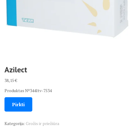
Azilect
38,15
€
Produktas №344ltv-7534
Pirkti
Kategorija:
Grožis ir priežiūra