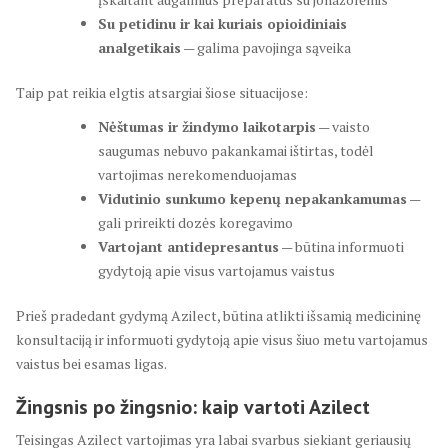
Su petidinu ir kai kuriais opioidiniais
analgetikais
— galima pavojinga sąveika
Taip pat reikia elgtis atsargiai šiose situacijose:
Nėštumas ir žindymo laikotarpis
— vaisto
saugumas nebuvo pakankamai ištirtas, todėl
vartojimas nerekomenduojamas
Vidutinio sunkumo kepenų nepakankamumas
—
gali prireikti dozės koregavimo
Vartojant antidepresantus
— būtina informuoti
gydytoją apie visus vartojamus vaistus
Prieš pradedant gydymą Azilect, būtina atlikti išsamią medicininę
konsultaciją ir informuoti gydytoją apie visus šiuo metu vartojamus
vaistus bei esamas ligas.
Žingsnis po žingsnio: kaip vartoti Azilect
Teisingas Azilect vartojimas yra labai svarbus siekiant geriausių