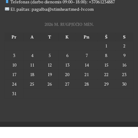
Telefonas (darbo dienomis 09:00–18:00): +37061234887
El. paštas: pagalba@stimheartmed-lv.com
2026 M. RUGPJŪČIO MĖN.
Pr
A
T
K
Pn
Š
S
1
2
3
4
5
6
7
8
9
10
11
12
13
14
15
16
17
18
19
20
21
22
23
24
25
26
27
28
29
30
31
© All right reserved 2017
Medical Circle by
Acme Themes