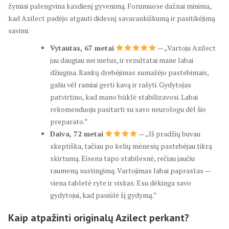
žymiai palengvina kasdienį gyvenimą. Forumuose dažnai minima,
kad Azilect padėjo atgauti didesnį savarankiškumą ir pasitikėjimą
savimi.
Vytautas, 67 metai
— „Vartoju Azilect
jau daugiau nei metus, ir rezultatai mane labai
džiugina. Rankų drebėjimas sumažėjo pastebimais,
galiu vėl ramiai gerti kavą ir rašyti. Gydytojas
patvirtino, kad mano būklė stabilizavosi. Labai
rekomenduoju pasitarti su savo neurologu dėl šio
preparato.”
Daiva, 72 metai
— „Iš pradžių buvau
skeptiška, tačiau po kelių mėnesių pastebėjau tikrą
skirtumą. Eisena tapo stabilesnė, rečiau jaučiu
raumenų sustingimą. Vartojimas labai paprastas —
viena tabletė ryte ir viskas. Esu dėkinga savo
gydytojui, kad pasiūlė šį gydymą.”
Kaip atpažinti originalų Azilect perkant?