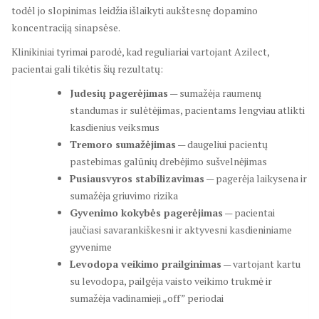
todėl jo slopinimas leidžia išlaikyti aukštesnę dopamino
koncentraciją sinapsėse.
Klinikiniai tyrimai parodė, kad reguliariai vartojant Azilect,
pacientai gali tikėtis šių rezultatų:
Judesių pagerėjimas
— sumažėja raumenų
standumas ir sulėtėjimas, pacientams lengviau atlikti
kasdienius veiksmus
Tremoro sumažėjimas
— daugeliui pacientų
pastebimas galūnių drebėjimo sušvelnėjimas
Pusiausvyros stabilizavimas
— pagerėja laikysena ir
sumažėja griuvimo rizika
Gyvenimo kokybės pagerėjimas
— pacientai
jaučiasi savarankiškesni ir aktyvesni kasdieniniame
gyvenime
Levodopa veikimo prailginimas
— vartojant kartu
su levodopa, pailgėja vaisto veikimo trukmė ir
sumažėja vadinamieji „off” periodai