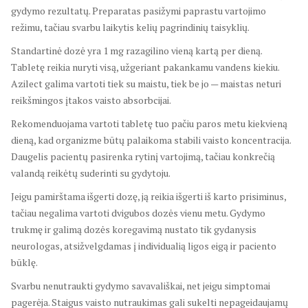
gydymo rezultatų. Preparatas pasižymi paprastu vartojimo
režimu, tačiau svarbu laikytis kelių pagrindinių taisyklių.
Standartinė dozė yra 1 mg razagilino vieną kartą per dieną.
Tabletę reikia nuryti visą, užgeriant pakankamu vandens kiekiu.
Azilect galima vartoti tiek su maistu, tiek be jo — maistas neturi
reikšmingos įtakos vaisto absorbcijai.
Rekomenduojama vartoti tabletę tuo pačiu paros metu kiekvieną
dieną, kad organizme būtų palaikoma stabili vaisto koncentracija.
Daugelis pacientų pasirenka rytinį vartojimą, tačiau konkrečią
valandą reikėtų suderinti su gydytoju.
Jeigu pamirštama išgerti dozę, ją reikia išgerti iš karto prisiminus,
tačiau negalima vartoti dvigubos dozės vienu metu. Gydymo
trukmę ir galimą dozės koregavimą nustato tik gydanysis
neurologas, atsižvelgdamas į individualią ligos eigą ir paciento
būklę.
Svarbu nenutraukti gydymo savavališkai, net jeigu simptomai
pagerėja. Staigus vaisto nutraukimas gali sukelti nepageidaujamų