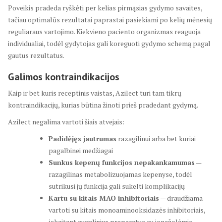
Poveikis pradeda ryškėti per kelias pirmąsias gydymo savaites,
tačiau optimalūs rezultatai paprastai pasiekiami po kelių mėnesių
reguliaraus vartojimo. Kiekvieno paciento organizmas reaguoja
individualiai, todėl gydytojas gali koreguoti gydymo schemą pagal
gautus rezultatus.
Galimos kontraindikacijos
Kaip ir bet kuris receptinis vaistas, Azilect turi tam tikrų
kontraindikacijų, kurias būtina žinoti prieš pradedant gydymą.
Azilect negalima vartoti šiais atvejais:
Padidėjęs jautrumas
razagilinui arba bet kuriai
pagalbinei medžiagai
Sunkus kepenų funkcijos nepakankamumas
—
razagilinas metabolizuojamas kepenyse, todėl
sutrikusi jų funkcija gali sukelti komplikacijų
Kartu su kitais MAO inhibitoriais
— draudžiama
vartoti su kitais monoaminooksidazės inhibitoriais,
įskaitant augalinius preparatus su jonažolėmis