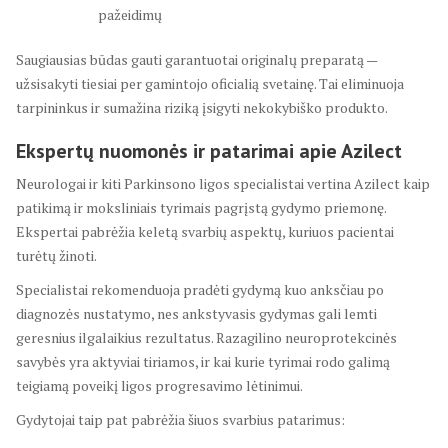
pažeidimų
Saugiausias būdas gauti garantuotai originalų preparatą —
užsisakyti tiesiai per gamintojo oficialią svetainę. Tai eliminuoja
tarpininkus ir sumažina riziką įsigyti nekokybiško produkto.
Ekspertų nuomonės ir patarimai apie Azilect
Neurologai ir kiti Parkinsono ligos specialistai vertina Azilect kaip
patikimą ir moksliniais tyrimais pagrįstą gydymo priemonę.
Ekspertai pabrėžia keletą svarbių aspektų, kuriuos pacientai
turėtų žinoti.
Specialistai rekomenduoja pradėti gydymą kuo anksčiau po
diagnozės nustatymo, nes ankstyvasis gydymas gali lemti
geresnius ilgalaikius rezultatus. Razagilino neuroprotekcinės
savybės yra aktyviai tiriamos, ir kai kurie tyrimai rodo galimą
teigiamą poveikį ligos progresavimo lėtinimui.
Gydytojai taip pat pabrėžia šiuos svarbius patarimus: