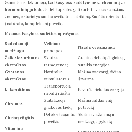
Gamintojas deklaruoja, kad
Easyloss sudėtyje nėra cheminių ar
hormoninių priedų
, todėl kapsules gali vartoti įvairaus amžiaus
žmonės, neturintys sunkių sveikatos sutrikimų. Sudėtis orientuota
į natūralų, kompleksinį poveikį.
Išsamus Easyloss sudėties aprašymas
Sudedamoji
Veikimo
Nauda organizmui
medžiaga
principas
Žaliosios arbatos
Skatina
Greitina riebalų deginimą,
ekstraktas
termogenezę
suteikia energijos
Gvaranos
Natūralus
Mažina nuovargį, didina
ekstraktas
stimuliatorius
ištvermę
Transportuoja
L–karnitinas
Paverčia riebalus energija
riebalų rūgštis
Stabilizuoja
Mažina saldumynų
Chromas
gliukozės kiekį
potraukį
Detoksikuojantis
Skatina virškinimą ir
Citrinų rūgštis
poveikis
medžiagų apykaitą
Vitaminų
Padeda nervų sistemai,