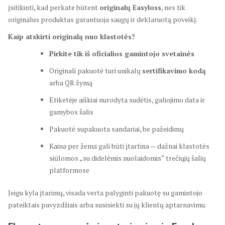
įsitikinti, kad perkate būtent
originalų Easyloss
, nes tik
originalus produktas garantuoja saugų ir deklaruotą poveikį.
Kaip atskirti originalą nuo klastotės?
Pirkite tik iš oficialios gamintojo svetainės
Originali pakuotė turi unikalų
sertifikavimo kodą
arba QR žymą
Etiketėje aiškiai nurodyta sudėtis, galiojimo data ir
gamybos šalis
Pakuotė supakuota sandariai, be pažeidimų
Kaina per žema gali būti įtartina — dažnai klastotės
siūlomos „su didelėmis nuolaidomis“ trečiųjų šalių
platformose
Jeigu kyla įtarimų, visada verta palyginti pakuotę su gamintojo
pateiktais pavyzdžiais arba susisiekti su jų klientų aptarnavimu.