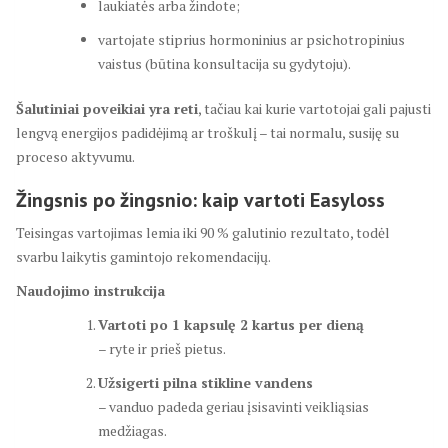
laukiatės arba žindote;
vartojate stiprius hormoninius ar psichotropinius
vaistus (būtina konsultacija su gydytoju).
Šalutiniai poveikiai yra reti
, tačiau kai kurie vartotojai gali pajusti
lengvą energijos padidėjimą ar troškulį – tai normalu, susiję su
proceso aktyvumu.
Žingsnis po žingsnio: kaip vartoti Easyloss
Teisingas vartojimas lemia iki 90 % galutinio rezultato, todėl
svarbu laikytis gamintojo rekomendacijų.
Naudojimo instrukcija
Vartoti po 1 kapsulę 2 kartus per dieną
– ryte ir prieš pietus.
Užsigerti pilna stikline vandens
– vanduo padeda geriau įsisavinti veikliąsias
medžiagas.