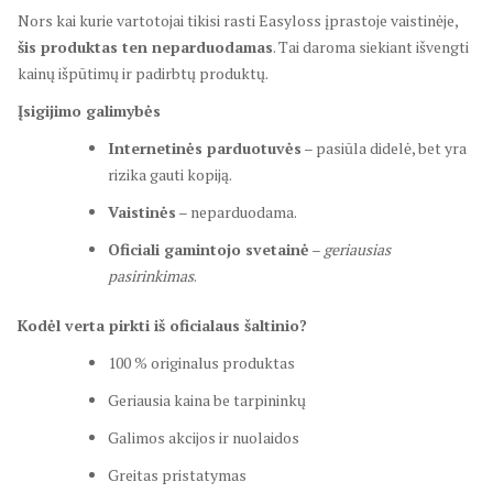
Nors kai kurie vartotojai tikisi rasti Easyloss įprastoje vaistinėje,
šis produktas ten neparduodamas
. Tai daroma siekiant išvengti
kainų išpūtimų ir padirbtų produktų.
Įsigijimo galimybės
Internetinės parduotuvės
– pasiūla didelė, bet yra
rizika gauti kopiją.
Vaistinės
– neparduodama.
Oficiali gamintojo svetainė
–
geriausias
pasirinkimas
.
Kodėl verta pirkti iš oficialaus šaltinio?
100 % originalus produktas
Geriausia kaina be tarpininkų
Galimos akcijos ir nuolaidos
Greitas pristatymas