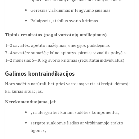
Geresnis virškinimas ir lengvumo jausmas
Palaipsnis, stabilus svorio kritimas
Tipinis rezultatas (pagal vartotojų atsiliepimus)
1–2 savaitės: apetito mažėjimas, energijos padidėjimas
3–4 savaitės: sumažėję kūno apimtys, pirmieji vizualūs pokyčiai
1–2 mėnesiai: 5–10 kg svorio kritimas (rezultatai individualūs)
Galimos kontraindikacijos
Nors sudėtis natūrali, bet prieš vartojimą verta atkreipti dėmesį į
kai kurias situacijas.
Nerekomenduojama, jei:
yra alergija bet kuriam sudėties komponentui;
sergate sunkiomis širdies ar virškinamojo trakto
ligomis;