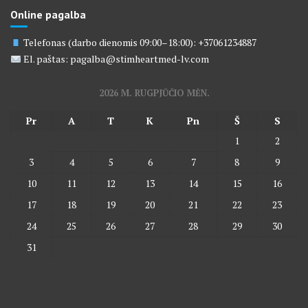
Online pagalba
Telefonas (darbo dienomis 09:00–18:00): +37061234887
El. paštas: pagalba@stimheartmed-lv.com
2026 M. RUGPJŪČIO MĖN.
Pr
A
T
K
Pn
Š
S
1
2
3
4
5
6
7
8
9
10
11
12
13
14
15
16
17
18
19
20
21
22
23
24
25
26
27
28
29
30
31