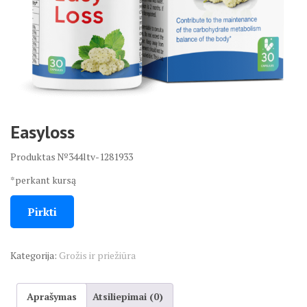
Easyloss
Produktas №344ltv-1281933
*perkant kursą
Pirkti
Kategorija:
Grožis ir priežiūra
Aprašymas
Atsiliepimai (0)