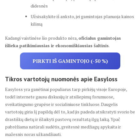
didesnės
Užsisakykite iš anksto, jei gamintojas planuoja kainos
kilimą
Kadangi vaistinėse šio produkto nėra,
oficialus gamintojas
išlieka patikimiausias ir ekonomiškiausias šaltinis
.
PIRKTI IŠ GAMINTOJO (-50 %)
Tikros vartotojų nuomonės apie Easyloss
Easyloss yra ganėtinai populiarus tarp pirkėjų visoje Europoje,
todėl internete gausu diskusijų ir atsiliepimų forumuose,
sveikatingumo grupėse ir socialiniuose tinkluose. Daugelis
vartotojų giria šį papildą dėl to, kad jis padeda atsikratyti svorio be
drastiškų dietų ir išlaikyti pastovų rezultatą ilgą laiką. Ypač
pabrėžiama natūrali sudėtis, greitesnė medžiagų apykaita ir
mažesnis noras užkandžiauti.