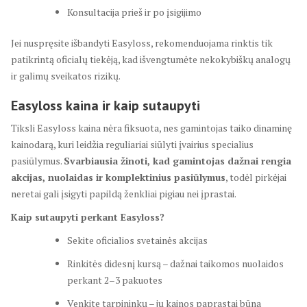
Konsultacija prieš ir po įsigijimo
Jei nuspręsite išbandyti Easyloss, rekomenduojama rinktis tik
patikrintą oficialų tiekėją, kad išvengtumėte nekokybiškų analogų
ir galimų sveikatos rizikų.
Easyloss kaina ir kaip sutaupyti
Tiksli Easyloss kaina nėra fiksuota, nes gamintojas taiko dinaminę
kainodarą, kuri leidžia reguliariai siūlyti įvairius specialius
pasiūlymus.
Svarbiausia žinoti, kad gamintojas dažnai rengia
akcijas, nuolaidas ir komplektinius pasiūlymus
, todėl pirkėjai
neretai gali įsigyti papildą ženkliai pigiau nei įprastai.
Kaip sutaupyti perkant Easyloss?
Sekite oficialios svetainės akcijas
Rinkitės didesnį kursą – dažnai taikomos nuolaidos
perkant 2–3 pakuotes
Venkite tarpininkų – jų kainos paprastai būna