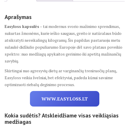
Aprašymas
Easyloss kapsulės
– tai modernus svorio mažinimo sprendimas,
sukurtas žmonėms, kurie ieško saugaus, greito ir natūralaus būdo
atsikratyti nereikalingų kilogramų. Šis papildas pastaruoju metu
sulaukė didžiulio populiarumo Europoje dėl savo plataus poveikio
spektro: nuo medžiagų apykaitos gerinimo iki apetitą mažinančių
savybių.
Skirtingai nuo agresyvių dietų ar varginančių treniruočių planų,
Easyloss veikia švelniai, bet efektyviai, padeda kūnui savaime
optimizuoti riebalų deginimo procesus.
WWW.EASYLOSS.LT
Kokia sudėtis? Atskleidžiame visas veikliąsias
medžiagas