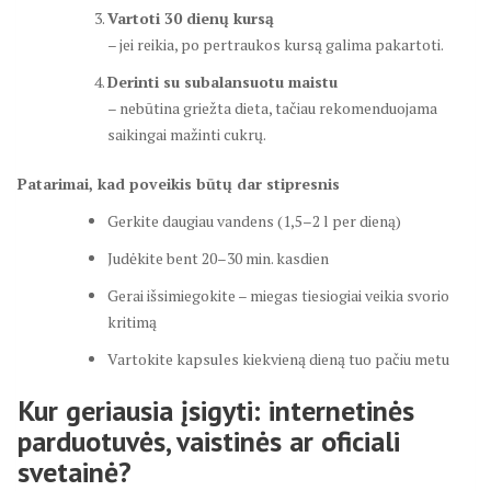
Vartoti 30 dienų kursą
– jei reikia, po pertraukos kursą galima pakartoti.
Derinti su subalansuotu maistu
– nebūtina griežta dieta, tačiau rekomenduojama
saikingai mažinti cukrų.
Patarimai, kad poveikis būtų dar stipresnis
Gerkite daugiau vandens (1,5–2 l per dieną)
Judėkite bent 20–30 min. kasdien
Gerai išsimiegokite – miegas tiesiogiai veikia svorio
kritimą
Vartokite kapsules kiekvieną dieną tuo pačiu metu
Kur geriausia įsigyti: internetinės
parduotuvės, vaistinės ar oficiali
svetainė?