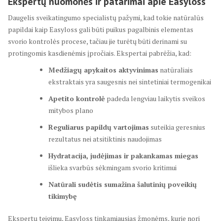
Ekspertų nuomonės ir patarimai apie Easyloss
Daugelis sveikatingumo specialistų pažymi, kad tokie natūralūs
papildai kaip Easyloss gali būti puikus pagalbinis elementas
svorio kontrolės procese, tačiau jie turėtų būti derinami su
protingomis kasdienėmis įpročiais. Ekspertai pabrėžia, kad:
Medžiagų apykaitos aktyvinimas
natūraliais
ekstraktais yra saugesnis nei sintetiniai termogenikai
Apetito kontrolė
padeda lengviau laikytis sveikos
mitybos plano
Reguliarus papildų vartojimas
suteikia geresnius
rezultatus nei atsitiktinis naudojimas
Hydratacija, judėjimas ir pakankamas miegas
išlieka svarbūs sėkmingam svorio kritimui
Natūrali sudėtis sumažina šalutinių poveikių
tikimybę
Ekspertų teigimu, Easyloss tinkamiausias žmonėms, kurie nori