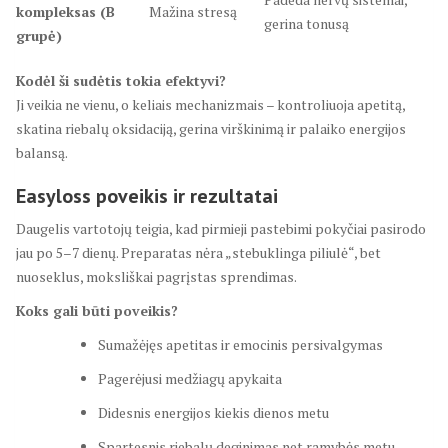
kompleksas (B
Mažina stresą
gerina tonusą
grupė)
Kodėl ši sudėtis tokia efektyvi?
Ji veikia ne vienu, o keliais mechanizmais – kontroliuoja apetitą,
skatina riebalų oksidaciją, gerina virškinimą ir palaiko energijos
balansą.
Easyloss poveikis ir rezultatai
Daugelis vartotojų teigia, kad pirmieji pastebimi pokyčiai pasirodo
jau po 5–7 dienų. Preparatas nėra „stebuklinga piliulė“, bet
nuoseklus, moksliškai pagrįstas sprendimas.
Koks gali būti poveikis?
Sumažėjęs apetitas ir emocinis persivalgymas
Pagerėjusi medžiagų apykaita
Didesnis energijos kiekis dienos metu
Spartesnis riebalų deginimas net ramybės metu