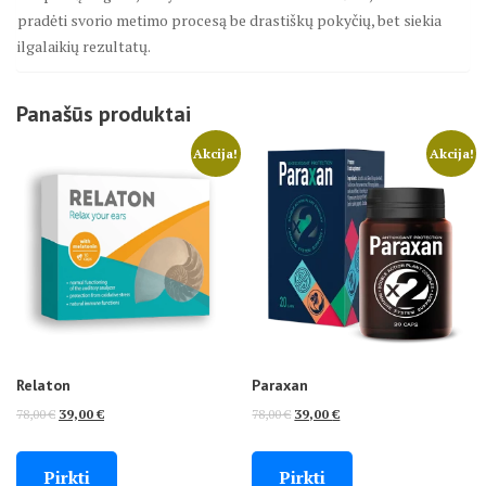
pradėti svorio metimo procesą be drastiškų pokyčių, bet siekia
ilgalaikių rezultatų.
Panašūs produktai
Akcija!
Akcija!
Relaton
Paraxan
Original
Current
Original
Current
78,00
€
39,00
€
78,00
€
39,00
€
price
price
price
price
was:
is:
was:
is:
Pirkti
Pirkti