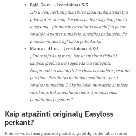
Eglė, 34 m. – įvertinimas 5/5
„Po dviejų nėštumų man buvo labai sunku atsikratyti
pilvo srities riebalų. Easyloss padėjo pagaliau pajusti
lengvumą – pirmuosius rezultatus pastebėjau jau po
savaitės. Apetitas sumažėjo, energijos padaugėjo. Po
mėnesio minus 6 kg! Labai patenkinta.“
Mantas, 41 m. – įvertinimas 4.8/5
„Sportuoju daug metų, bet su amžiumi riebalai
kaupėsi greičiau nei sugebėdavau sudeginti.
Nusprendžiau išbandyti Easyloss, nes sudėtis pasirodė
patikima. Rezultatas maloniai nustebino – per 5
savaites numečiau 5,5 kg be jokio nuovargio ar miego
sutrikimų. Rekomenduoju tiems, kuriems reikia
papildomos pagalbos.“
Kaip atpažinti originalų Easyloss
perkant?
Rinkoje vis dažniau pasirodo padirbtų papildų, todėl labai svarbu