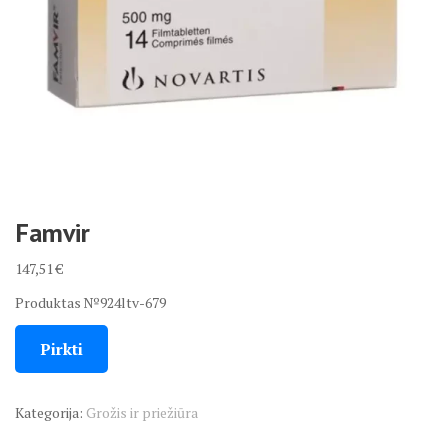
Famvir
147,51
€
Produktas №924ltv-679
Pirkti
Kategorija:
Grožis ir priežiūra