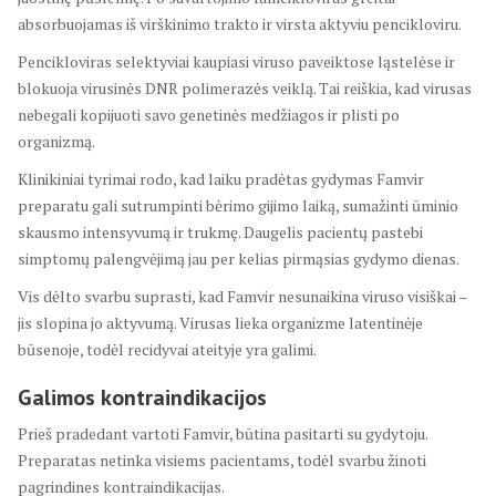
absorbuojamas iš virškinimo trakto ir virsta aktyviu pencikloviru.
Pencikloviras selektyviai kaupiasi viruso paveiktose ląstelėse ir
blokuoja virusinės DNR polimerazės veiklą. Tai reiškia, kad virusas
nebegali kopijuoti savo genetinės medžiagos ir plisti po
organizmą.
Klinikiniai tyrimai rodo, kad laiku pradėtas gydymas Famvir
preparatu gali sutrumpinti bėrimo gijimo laiką, sumažinti ūminio
skausmo intensyvumą ir trukmę. Daugelis pacientų pastebi
simptomų palengvėjimą jau per kelias pirmąsias gydymo dienas.
Vis dėlto svarbu suprasti, kad Famvir nesunaikina viruso visiškai –
jis slopina jo aktyvumą. Virusas lieka organizme latentinėje
būsenoje, todėl recidyvai ateityje yra galimi.
Galimos kontraindikacijos
Prieš pradedant vartoti Famvir, būtina pasitarti su gydytoju.
Preparatas netinka visiems pacientams, todėl svarbu žinoti
pagrindines kontraindikacijas.