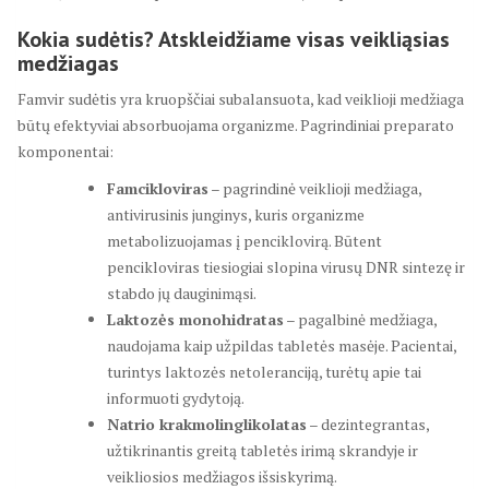
Kokia sudėtis? Atskleidžiame visas veikliąsias
medžiagas
Famvir sudėtis yra kruopščiai subalansuota, kad veiklioji medžiaga
būtų efektyviai absorbuojama organizme. Pagrindiniai preparato
komponentai:
Famcikloviras
– pagrindinė veiklioji medžiaga,
antivirusinis junginys, kuris organizme
metabolizuojamas į penciklovirą. Būtent
pencikloviras tiesiogiai slopina virusų DNR sintezę ir
stabdo jų dauginimąsi.
Laktozės monohidratas
– pagalbinė medžiaga,
naudojama kaip užpildas tabletės masėje. Pacientai,
turintys laktozės netoleranciją, turėtų apie tai
informuoti gydytoją.
Natrio krakmolinglikolatas
– dezintegrantas,
užtikrinantis greitą tabletės irimą skrandyje ir
veikliosios medžiagos išsiskyrimą.