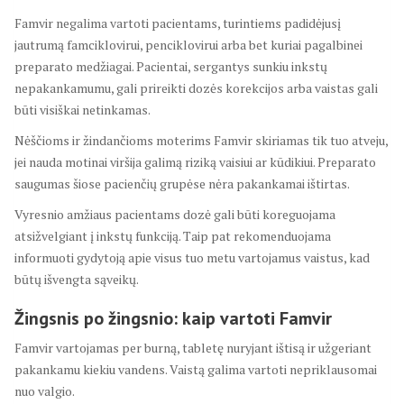
Famvir negalima vartoti pacientams, turintiems padidėjusį
jautrumą famciklovirui, penciklovirui arba bet kuriai pagalbinei
preparato medžiagai. Pacientai, sergantys sunkiu inkstų
nepakankamumu, gali prireikti dozės korekcijos arba vaistas gali
būti visiškai netinkamas.
Nėščioms ir žindančioms moterims Famvir skiriamas tik tuo atveju,
jei nauda motinai viršija galimą riziką vaisiui ar kūdikiui. Preparato
saugumas šiose pacienčių grupėse nėra pakankamai ištirtas.
Vyresnio amžiaus pacientams dozė gali būti koreguojama
atsižvelgiant į inkstų funkciją. Taip pat rekomenduojama
informuoti gydytoją apie visus tuo metu vartojamus vaistus, kad
būtų išvengta sąveikų.
Žingsnis po žingsnio: kaip vartoti Famvir
Famvir vartojamas per burną, tabletę nuryjant ištisą ir užgeriant
pakankamu kiekiu vandens. Vaistą galima vartoti nepriklausomai
nuo valgio.