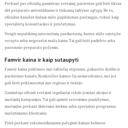
Perkant per oficialią gamintojo svetainę, pacientas gali būti tikras
dėl preparato autentiškumo ir tinkamų laikymo sąlygų. Be to,
oficialus kanalas dažnai siūlo papildomas paslaugas, tokias kaip
specialistų konsultacijos ir pristatymas.
Vengti nepatikimų internetinių parduotuvių, kurios siūlo vaistą be
recepto arba neįprastai maža kaina. Tai gali būti padirbto arba
pasenusio preparato požymis.
Famvir kaina ir kaip sutaupyti
Famvir kaina priklauso nuo tablečių stiprumo, pakuotės dydžio ir
pardavimo kanalo. Konkrečios kainos čia nenurodomos, nes jos
gali kisti priklausomai nuo regiono ir tiekėjo.
Gamintojo oficiali svetainė reguliariai vykdo įvairias akcijas ir
nuolaidų kampanijas. Tai gali apimti sezoninius pasiūlymus,
nuolaidas perkant didesnius kiekius arba specialias programas
nuolatiniams klientams.
Prieš perkant rekomenduojama palyginti kainas keliuose