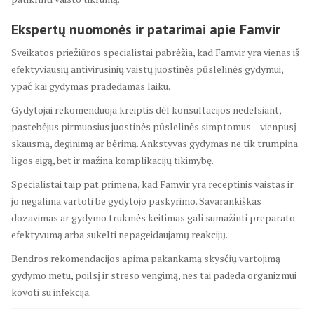
Ekspertų nuomonės ir patarimai apie Famvir
Sveikatos priežiūros specialistai pabrėžia, kad Famvir yra vienas iš
efektyviausių antivirusinių vaistų juostinės pūslelinės gydymui,
ypač kai gydymas pradedamas laiku.
Gydytojai rekomenduoja kreiptis dėl konsultacijos nedelsiant,
pastebėjus pirmuosius juostinės pūslelinės simptomus – vienpusį
skausmą, deginimą ar bėrimą. Ankstyvas gydymas ne tik trumpina
ligos eigą, bet ir mažina komplikacijų tikimybę.
Specialistai taip pat primena, kad Famvir yra receptinis vaistas ir
jo negalima vartoti be gydytojo paskyrimo. Savarankiškas
dozavimas ar gydymo trukmės keitimas gali sumažinti preparato
efektyvumą arba sukelti nepageidaujamų reakcijų.
Bendros rekomendacijos apima pakankamą skysčių vartojimą
gydymo metu, poilsį ir streso vengimą, nes tai padeda organizmui
kovoti su infekcija.