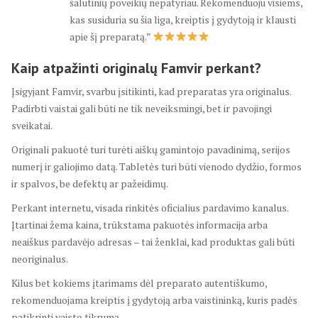
šalutinių poveikių nepatyriau. Rekomenduoju visiems,
kas susiduria su šia liga, kreiptis į gydytoją ir klausti
apie šį preparatą.”
Kaip atpažinti originalų Famvir perkant?
Įsigyjant Famvir, svarbu įsitikinti, kad preparatas yra originalus.
Padirbti vaistai gali būti ne tik neveiksmingi, bet ir pavojingi
sveikatai.
Originali pakuotė turi turėti aiškų gamintojo pavadinimą, serijos
numerį ir galiojimo datą. Tabletės turi būti vienodo dydžio, formos
ir spalvos, be defektų ar pažeidimų.
Perkant internetu, visada rinkitės oficialius pardavimo kanalus.
Įtartinai žema kaina, trūkstama pakuotės informacija arba
neaiškus pardavėjo adresas – tai ženklai, kad produktas gali būti
neoriginalus.
Kilus bet kokiems įtarimams dėl preparato autentiškumo,
rekomenduojama kreiptis į gydytoją arba vaistininką, kuris padės
patikrinti vaisto tikrumą.