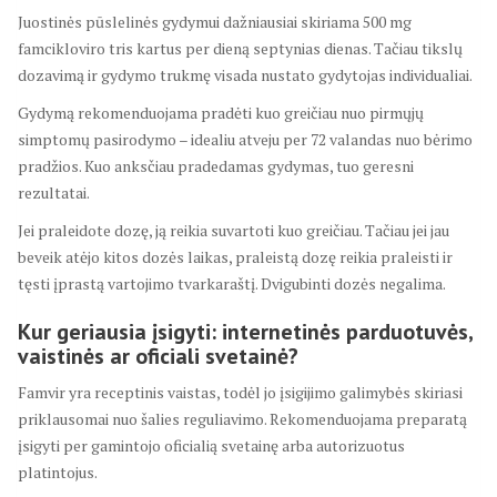
Juostinės pūslelinės gydymui dažniausiai skiriama 500 mg
famcikloviro tris kartus per dieną septynias dienas. Tačiau tikslų
dozavimą ir gydymo trukmę visada nustato gydytojas individualiai.
Gydymą rekomenduojama pradėti kuo greičiau nuo pirmųjų
simptomų pasirodymo – idealiu atveju per 72 valandas nuo bėrimo
pradžios. Kuo anksčiau pradedamas gydymas, tuo geresni
rezultatai.
Jei praleidote dozę, ją reikia suvartoti kuo greičiau. Tačiau jei jau
beveik atėjo kitos dozės laikas, praleistą dozę reikia praleisti ir
tęsti įprastą vartojimo tvarkaraštį. Dvigubinti dozės negalima.
Kur geriausia įsigyti: internetinės parduotuvės,
vaistinės ar oficiali svetainė?
Famvir yra receptinis vaistas, todėl jo įsigijimo galimybės skiriasi
priklausomai nuo šalies reguliavimo. Rekomenduojama preparatą
įsigyti per gamintojo oficialią svetainę arba autorizuotus
platintojus.