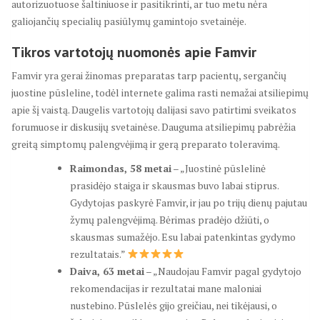
autorizuotuose šaltiniuose ir pasitikrinti, ar tuo metu nėra
galiojančių specialių pasiūlymų gamintojo svetainėje.
Tikros vartotojų nuomonės apie Famvir
Famvir yra gerai žinomas preparatas tarp pacientų, sergančių
juostine pūsleline, todėl internete galima rasti nemažai atsiliepimų
apie šį vaistą. Daugelis vartotojų dalijasi savo patirtimi sveikatos
forumuose ir diskusijų svetainėse. Dauguma atsiliepimų pabrėžia
greitą simptomų palengvėjimą ir gerą preparato toleravimą.
Raimondas, 58 metai
– „Juostinė pūslelinė
prasidėjo staiga ir skausmas buvo labai stiprus.
Gydytojas paskyrė Famvir, ir jau po trijų dienų pajutau
žymų palengvėjimą. Bėrimas pradėjo džiūti, o
skausmas sumažėjo. Esu labai patenkintas gydymo
rezultatais.”
Daiva, 63 metai
– „Naudojau Famvir pagal gydytojo
rekomendacijas ir rezultatai mane maloniai
nustebino. Pūslelės gijo greičiau, nei tikėjausi, o