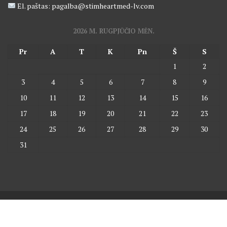
El. paštas: pagalba@stimheartmed-lv.com
2026 M. RUGPJŪČIO MĖN.
Pr
A
T
K
Pn
Š
S
1
2
3
4
5
6
7
8
9
10
11
12
13
14
15
16
17
18
19
20
21
22
23
24
25
26
27
28
29
30
31
© All right reserved 2017
Medical Circle by
Acme Themes
Vaistinė