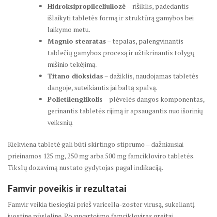
Hidroksipropilceliuliozė
– rišiklis, padedantis
išlaikyti tabletės formą ir struktūrą gamybos bei
laikymo metu.
Magnio stearatas
– tepalas, palengvinantis
tablečių gamybos procesą ir užtikrinantis tolygų
mišinio tekėjimą.
Titano dioksidas
– dažiklis, naudojamas tabletės
dangoje, suteikiantis jai baltą spalvą.
Polietilenglikolis
– plėvelės dangos komponentas,
gerinantis tabletės rijimą ir apsaugantis nuo išorinių
veiksnių.
Kiekviena tabletė gali būti skirtingo stiprumo – dažniausiai
prieinamos 125 mg, 250 mg arba 500 mg famcikloviro tabletės.
Tikslų dozavimą nustato gydytojas pagal indikaciją.
Famvir poveikis ir rezultatai
Famvir veikia tiesiogiai prieš varicella-zoster virusą, sukeliantį
juostinę pūslelinę. Po suvartojimo famcikloviras greitai