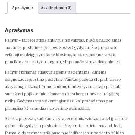
Aprašymas
Atsiliepimai (0)
Aprašymas
Famvir – tai receptinis antivirusinis vaistas, plačiai naudojamas
juostinės pūslelinės (herpes zoster) gydymui. Šio preparato
veiklioji medžiaga yra famcikloviras, kuris organizme virsta
pencikloviru – aktyviu junginiu, slopinančiu viruso dauginimąsi.
Famvir skiriamas suaugusiesiems pacientams, kuriems
diagnozuota juostinė pūslelinė. Vaistas padeda slopinti viruso
aktyvumą, mažina bėrimo trukmę ir intensyvumą, taip pat gali
sumažinti pojūstelinio skausmo (postherpetinės neuralgijos)
riziką. Gydymas yra veiksmingiausias, kai pradedamas per
pirmąsias 72 valandas nuo bėrimo atsiradimo.
Svarbu pabrėžti, kad Famvir yra receptinis vaistas, todėl jį vartoti
galima tik gydytojo paskyrimu. Preparatas prieinamas tablečių
forma, o dozavimas priklauso nuo indikacijos ir paciento būklės.