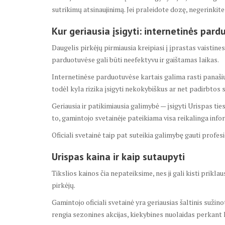
sutrikimų atsinaujinimą. Jei praleidote dozę, negerinkite
Kur geriausia įsigyti: internetinės pardu
Daugelis pirkėjų pirmiausia kreipiasi į įprastas vaistine
parduotuvėse gali būti neefektyvu ir gaištamas laikas.
Internetinėse parduotuvėse kartais galima rasti panašių 
todėl kyla rizika įsigyti nekokybiškus ar net padirbtos 
Geriausia ir patikimiausia galimybė — įsigyti Urispas tie
to, gamintojo svetainėje pateikiama visa reikalinga info
Oficiali svetainė taip pat suteikia galimybę gauti prof
Urispas kaina ir kaip sutaupyti
Tikslios kainos čia nepateiksime, nes ji gali kisti prik
pirkėjų.
Gamintojo oficiali svetainė yra geriausias šaltinis suži
rengia sezonines akcijas, kiekybines nuolaidas perkant