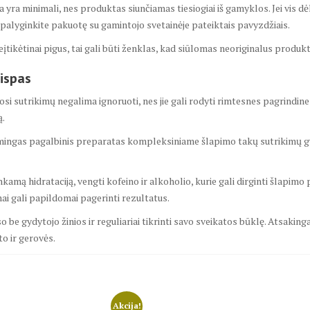
a yra minimali, nes produktas siunčiamas tiesiogiai iš gamyklos. Jei vis dė
palyginkite pakuotę su gamintojo svetainėje pateiktais pavyzdžiais.
tikėtinai pigus, tai gali būti ženklas, kad siūlomas neoriginalus produkt
ispas
osi sutrikimų negalima ignoruoti, nes jie gali rodyti rimtesnes pagrindin
ą.
smingas pagalbinis preparatas kompleksiniame šlapimo takų sutrikimų gy
nkamą hidrataciją, vengti kofeino ir alkoholio, kurie gali dirginti šlapimo
ai gali papildomai pagerinti rezultatus.
be gydytojo žinios ir reguliariai tikrinti savo sveikatos būklę. Atsakinga
to ir gerovės.
Akcija!