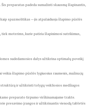
les. Šis preparatas padeda sumažinti skausmą šlapinantis,
 kaip spazmolitikas — jis atpalaiduoja šlapimo pūslės
tiek moterims, kurie patiria šlapinimosi sutrikimus,
pildomos sudedamosios dalys užtikrina optimalų poveikį
ai veikia šlapimo pūslės lygiuosius raumenis, mažina jų
truktūrą ir užtikrinti tolygų veikliosios medžiagos
inkamo preparato tirpumo virškinamajame trakte.
prie presavimo įrangos ir užtikrinantis vienodą tabletės