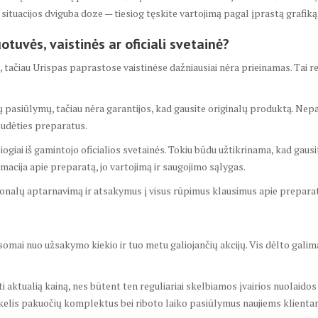
 situacijos dviguba doze — tiesiog tęskite vartojimą pagal įprastą grafiką
otuvės, vaistinės ar oficiali svetainė?
s, tačiau Urispas paprastose vaistinėse dažniausiai nėra prieinamas. Tai re
pasiūlymų, tačiau nėra garantijos, kad gausite originalų produktą. Nepati
sudėties preparatus.
siogiai iš gamintojo oficialios svetainės. Tokiu būdu užtikrinama, kad gau
rmacija apie preparatą, jo vartojimą ir saugojimo sąlygas.
esionalų aptarnavimą ir atsakymus į visus rūpimus klausimus apie prepara
lausomai nuo užsakymo kiekio ir tuo metu galiojančių akcijų. Vis dėlto ga
noti aktualią kainą, nes būtent ten reguliariai skelbiamos įvairios nuolai
 kelis pakuočių komplektus bei riboto laiko pasiūlymus naujiems klienta