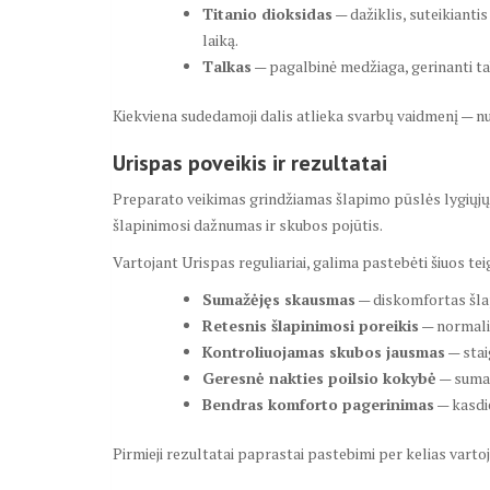
Titanio dioksidas
— dažiklis, suteikianti
laiką.
Talkas
— pagalbinė medžiaga, gerinanti ta
Kiekviena sudedamoji dalis atlieka svarbų vaidmenį — nu
Urispas poveikis ir rezultatai
Preparato veikimas grindžiamas šlapimo pūslės lygiųjų
šlapinimosi dažnumas ir skubos pojūtis.
Vartojant Urispas reguliariai, galima pastebėti šiuos te
Sumažėjęs skausmas
— diskomfortas šla
Retesnis šlapinimosi poreikis
— normaliz
Kontroliuojamas skubos jausmas
— stai
Geresnė nakties poilsio kokybė
— sumaž
Bendras komforto pagerinimas
— kasdi
Pirmieji rezultatai paprastai pastebimi per kelias varto