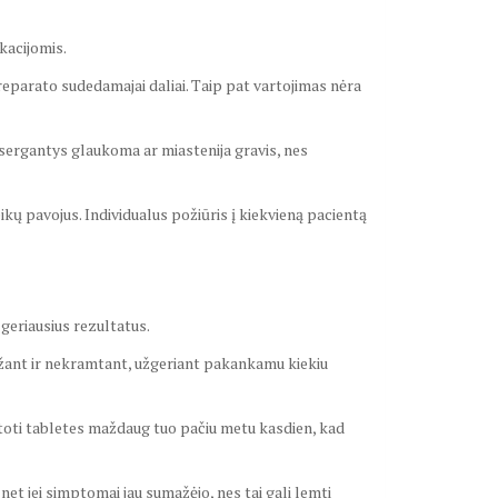
kacijomis.
eparato sudedamajai daliai. Taip pat vartojimas nėra
 sergantys glaukoma ar miastenija gravis, nes
ikų pavojus. Individualus požiūris į kiekvieną pacientą
geriausius rezultatus.
užant ir nekramtant, užgeriant pakankamu kiekiu
rtoti tabletes maždaug tuo pačiu metu kasdien, kad
et jei simptomai jau sumažėjo, nes tai gali lemti