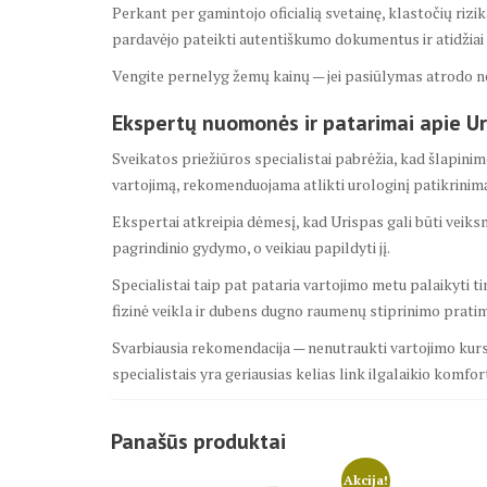
Perkant per gamintojo oficialią svetainę, klastočių rizik
pardavėjo pateikti autentiškumo dokumentus ir atidžiai 
Vengite pernelyg žemų kainų — jei pasiūlymas atrodo neį
Ekspertų nuomonės ir patarimai apie Ur
Sveikatos priežiūros specialistai pabrėžia, kad šlapinim
vartojimą, rekomenduojama atlikti urologinį patikrinim
Ekspertai atkreipia dėmesį, kad Urispas gali būti veik
pagrindinio gydymo, o veikiau papildyti jį.
Specialistai taip pat pataria vartojimo metu palaikyti ti
fizinė veikla ir dubens dugno raumenų stiprinimo pratim
Svarbiausia rekomendacija — nenutraukti vartojimo kurso 
specialistais yra geriausias kelias link ilgalaikio komfor
Panašūs produktai
Akcija!