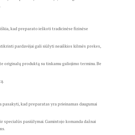
.
iškia, kad preparato ieškoti tradicinėse fizinėse
krinti pardavėjai gali siūlyti neaiškios kilmės prekes,
site originalų produktą su tinkamu galiojimo terminu. Be
tą.
lima pasakyti, kad preparatas yra prieinamas daugumai
dos ir specialūs pasiūlymai. Gamintojo komanda dažnai
ms.